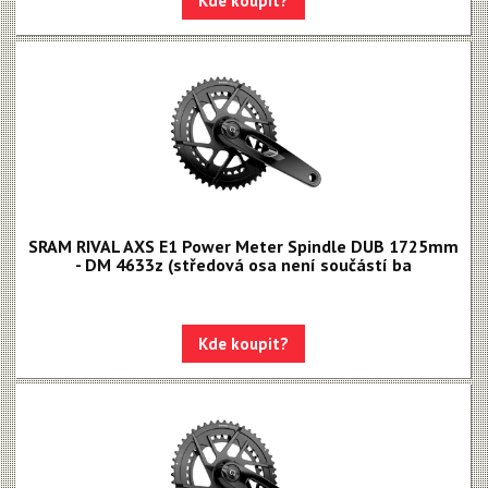
Kde koupit?
Kotouče
Odvzdušňovací sady
Osy a pressfity
Objímky, gripy, lanka
Řazení
Řetězy
SRAM RIVAL AXS E1 Power Meter Spindle DUB 1725mm
- DM 4633z (středová osa není součástí ba
Kde koupit?