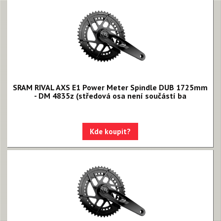
Rival XPLR AXS E1
Force eTap AXS Iridescent
Force eTap AXS
Rival eTap AXS
Apex eTap AXS
SRAM RIVAL AXS E1 Power Meter Spindle DUB 1725mm
- DM 4835z (středová osa není součástí ba
XPLR AXS
Red eTap
Kde koupit?
Red22/Red
Force 1
Force22/Force
Rival 1
Rival22/Rival