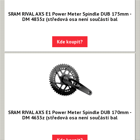
Apex 1
SRAM RIVAL AXS E1 Power Meter Spindle DUB 175mm -
Apex
DM 4835z (středová osa není součástí bal
MOTIVE - NEW!!!
MAVEN - NEW!!!
Kde koupit?
DB8
DB6
DB4
Brzdové destičky
Brzdové hadice
Kazety
SRAM RIVAL AXS E1 Power Meter Spindle DUB 170mm -
DM 4633z (středová osa není součástí bal
Kliky, převodníky
Kotoučové brzdy