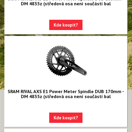
NX Eagle
DM 4835z (středová osa není součástí bal
SX Eagle
X01DH
Kde koupit?
GX
GX DH
NX
X5
Hammerhead Karoo
Red XPLR AXS E1
SRAM RIVAL AXS E1 Power Meter Spindle DUB 170mm -
DM 4835z (středová osa není součástí bal
Red AXS E1
Force AXS E1
Kde koupit?
Rival AXS E1
Force XPLR AXS E1