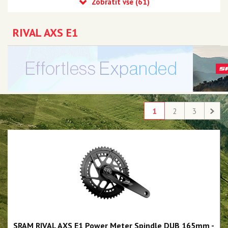
Eagle 90 Transmission
Eagle 70 Transmission
RIVAL AXS E1
XX DH Transmission - NEW!!!
Eagle S500 - NEW!!!
Eagle S200 - NEW!!!
Eagle S100 - NEW!!!
1
2
3
XX1 Eagle AXS
X01 Eagle AXS
GX Eagle AXS
XX1 Eagle
X01 Eagle
GX Eagle
SRAM RIVAL AXS E1 Power Meter Spindle DUB 165mm -