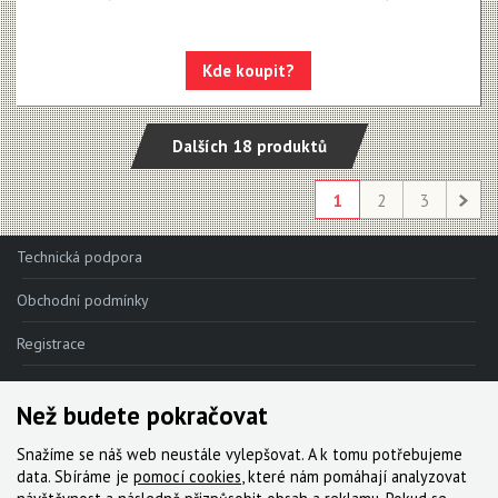
Kde koupit?
Dalších 18 produktů
1
2
3
Technická podpora
Obchodní podmínky
Registrace
Reklamace
Než budete pokračovat
Kde nakoupit
Snažíme se náš web neustále vylepšovat. A k tomu potřebujeme
Kontakt
data. Sbíráme je
pomocí cookies
, které nám pomáhají analyzovat