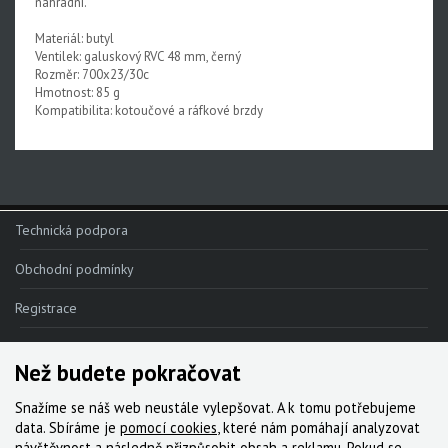
náhradní.
Materiál: butyl
Ventilek: galuskový RVC 48 mm, černý
Rozměr: 700x23/30c
Hmotnost: 85 g
Kompatibilita: kotoučové a ráfkové brzdy
Technická podpora
Obchodní podmínky
Registrace
Reklamace
Než budete pokračovat
Kde nakoupit
Snažíme se náš web neustále vylepšovat. A k tomu potřebujeme
Kontakt
data. Sbíráme je
pomocí cookies
, které nám pomáhají analyzovat
návštěvnost a následně přizpůsobit obsah a reklamu. Pokud se