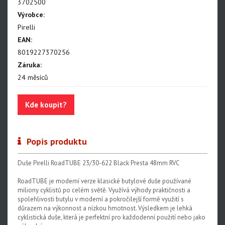
3702500
Výrobce:
Bezdušové ventilky
Pirelli
EAN:
8019227370256
Záruka:
24 měsíců
Kde koupit?
Popis produktu
Duše Pirelli RoadTUBE 23/30-622 Black Presta 48mm RVC
RoadTUBE je moderní verze klasické butylové duše používané
miliony cyklistů po celém světě. Využívá výhody praktičnosti a
spolehlivosti butylu v moderní a pokročilejší formě využití s
důrazem na výkonnost a nízkou hmotnost. Výsledkem je lehká
cyklistická duše, která je perfektní pro každodenní použití nebo jako