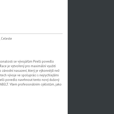
, Celeste
konalosti se vývojářům Pirelli povedlo
 Race je vytvořený pro maximální využití
 závodní nasazení, který je výkonnější než
etech vývoje ve spolupráci s nejrychlejšími
irelli povedlo navrhnout tento nový dušový
hBELT. Všem profesionálním cyklistům, jako