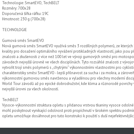
Technologie: SmartEVO, TechBELT
Rozměry: 700x28
Doporučená šířka ráfku: 19C
Hmotnost: 230 g (700x28)
TECHNOLOGIE
Gumová směs SmartEVO
Nová gumová směs SmartEVO využívá směs 3 rozdílných polymerů, ze kterých k
kvality pro dosažení optimálního vyvážení protikladných vlastností, jako jsou při
znalosti a zkušenosti z více než 100 let ve vývoji gumových směsí pro motospor
závodech nejvyšší úrovně ve všech disciplínách. Tyto rozsáhlé znalosti z vývoj
vytvořit trojí směs polymerů s „chytrými“ výkonnostními vlastnostmi pro cyklistic
charakteristiky směsi SmartEVO - lepší přilnavost za sucha i za mokra, a zároveň n
výkonnostní gumovou směs navrženou a vyladěnou pro všechny moderní disciplín
World Tour závodů až po epické dobrodružství, kde klima a různorodé povrchy vy
nejvyšší úrovni za všech okolností.
TechBELT
Vysoce-výkonnostní struktura opletu s přidanou vrstvou tkaniny vysoce odolné 
mohl poskytnout vynikající odolnost proti propíchnutí v širokém spektru podmín
opletu umožňuje dosáhnout pro tuto konstrukci k použití s duší nejefektivnějš