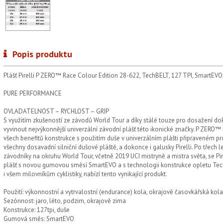
Popis produktu
Plášť Pirelli P ZERO™ Race Colour Edition 28-622, TechBELT, 127 TPI, SmartEVO
PURE PERFORMANCE
OVLADATELNOST – RYCHLOST – GRIP
S využitím zkušeností ze závodů World Tour a díky stálé touze pro dosažení do
vyvinout nejvýkonnější univerzální závodní plášť této ikonické značky. P ZERO™
všech benefitů konstrukce s použitím duše v univerzálním plášti připraveném pro
všechny dosavadní silniční dušové pláště, a dokonce i galusky Pirelli. Po třech l
závodníky na okruhu World Tour, včetně 2019 UCI mistryně a mistra světa, se P
plášť s novou gumovou směsí SmartEVO a s technologii konstrukce opletu Tec
i všem milovníkům cyklistiky, nabízí tento vynikající produkt.
Použití: výkonnostní a vytrvalostní (endurance) kola, okrajově časovkářská kola
Sezónnost: jaro, léto, podzim, okrajově zima
Konstrukce: 127tpi, duše
Gumová směs: SmartEVO