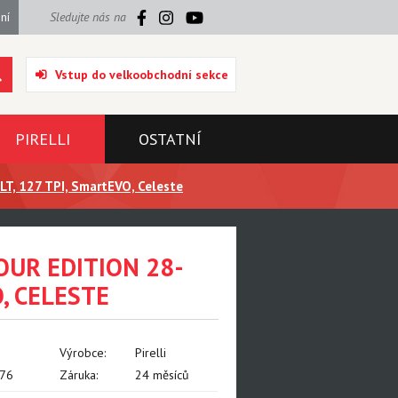
ní
Sledujte nás na
Vstup do velkoobchodní sekce
PIRELLI
OSTATNÍ
LT, 127 TPI, SmartEVO, Celeste
OUR EDITION 28-
O, CELESTE
Výrobce:
Pirelli
76
Záruka:
24 měsíců