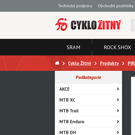
Technická podpora
Obchodní podmínky
SRAM
ROCK SHOX
Cyklo Žitný
Produkty
PIR
Podkategorie
AKCE
MTB XC
MTB Trail
MTB Enduro
MTB DH