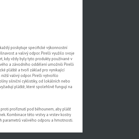
aždý poskytuje specifické výkonnostní
lnavost a valivý odpor. Pirelli využilo svoje
t, kdy vždy byly tyto produkty používané v
ového a závodního oddělení umožnili Pirelli
ké pláště a tvoří základ pro vynikající
ižší valivý odpor. Pirelli vytvořilo
y silniční cyklistiky, od lokálních nebo
žadují pláště, které spolehlivě fungují na
proti proříznutí pod běhounem, aby plášť
ek. Kombinace této vrstvy a vrstev kostry
ích parametrů valivého odporu a hmotnosti.