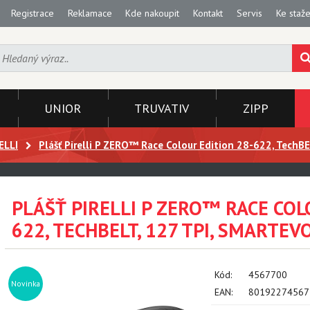
Registrace
Reklamace
Kde nakoupit
Kontakt
Servis
Ke staže
UNIOR
TRUVATIV
ZIPP
ELLI
Plášť Pirelli P ZERO™ Race Colour Edition 28-622, TechBE
PLÁŠŤ PIRELLI P ZERO™ RACE COL
622, TECHBELT, 127 TPI, SMARTEV
Kód:
4567700
Novinka
EAN:
80192274567