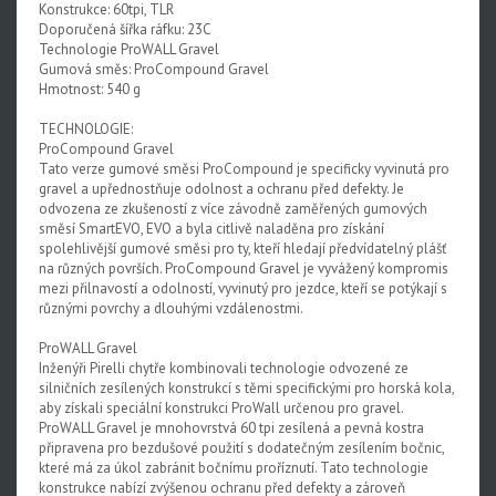
Konstrukce: 60tpi, TLR
Doporučená šířka ráfku: 23C
Technologie ProWALL Gravel
Gumová směs: ProCompound Gravel
Hmotnost: 540 g
TECHNOLOGIE:
ProCompound Gravel
Tato verze gumové směsi ProCompound je specificky vyvinutá pro
gravel a upřednostňuje odolnost a ochranu před defekty. Je
odvozena ze zkušeností z více závodně zaměřených gumových
směsí SmartEVO, EVO a byla citlivě naladěna pro získání
spolehlivější gumové směsi pro ty, kteří hledají předvídatelný plášť
na různých površích. ProCompound Gravel je vyvážený kompromis
mezi přilnavostí a odolností, vyvinutý pro jezdce, kteří se potýkají s
různými povrchy a dlouhými vzdálenostmi.
ProWALL Gravel
Inženýři Pirelli chytře kombinovali technologie odvozené ze
silničních zesílených konstrukcí s těmi specifickými pro horská kola,
aby získali speciální konstrukci ProWall určenou pro gravel.
ProWALL Gravel je mnohovrstvá 60 tpi zesílená a pevná kostra
připravena pro bezdušové použití s dodatečným zesílením bočnic,
které má za úkol zabránit bočnímu proříznutí. Tato technologie
konstrukce nabízí zvýšenou ochranu před defekty a zároveň