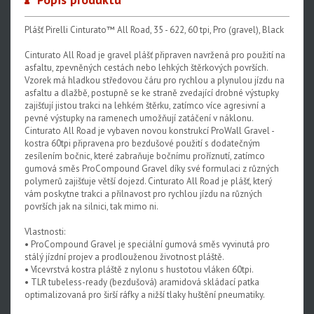
Plášť Pirelli Cinturato™ All Road, 35 - 622, 60 tpi, Pro (gravel), Black
Cinturato All Road je gravel plášť připraven navržená pro použití na
asfaltu, zpevněných cestách nebo lehkých štěrkových površích.
Vzorek má hladkou středovou čáru pro rychlou a plynulou jízdu na
asfaltu a dlažbě, postupně se ke straně zvedající drobné výstupky
zajišťují jistou trakci na lehkém štěrku, zatímco více agresivní a
pevné výstupky na ramenech umožňují zatáčení v náklonu.
Cinturato All Road je vybaven novou konstrukcí ProWall Gravel -
kostra 60tpi připravena pro bezdušové použití s dodatečným
zesílením bočnic, které zabraňuje bočnímu proříznutí, zatímco
gumová směs ProCompound Gravel díky své formulaci z různých
polymerů zajišťuje větší dojezd. Cinturato All Road je plášť, který
vám poskytne trakci a přilnavost pro rychlou jízdu na různých
površích jak na silnici, tak mimo ni.
Vlastnosti:
• ProCompound Gravel je speciální gumová směs vyvinutá pro
stálý jízdní projev a prodlouženou životnost pláště.
• Vícevrstvá kostra pláště z nylonu s hustotou vláken 60tpi.
• TLR tubeless-ready (bezdušová) aramidová skládací patka
optimalizovaná pro širší ráfky a nižší tlaky huštění pneumatiky.