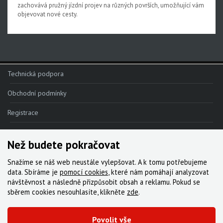
zachovává pružný jízdní projev na různých površích, umožňující vám
objevovat nové cesty.
Technická podpora
Obchodní podmínky
Registrace
Reklamace
Než budete pokračovat
Kde nakoupit
Snažíme se náš web neustále vylepšovat. A k tomu potřebujeme
Kontakt
data. Sbíráme je
pomocí cookies
, které nám pomáhají analyzovat
návštěvnost a následně přizpůsobit obsah a reklamu. Pokud se
Servis
sběrem cookies nesouhlasíte, klikněte
zde
.
Ke stažení
Povolit vše