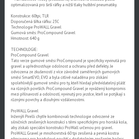
optimalizovaná pro širší ráfky a nižší tlaky huštění pneumatiky.
Konstrukce: 60tpi, TLR
Doporučená šířka ráfku: 23C
Technologie ProWALL Gravel
Gumová směs: ProCompound Gravel
Hmotnost: 640 g
TECHNOLOGIE:
ProCompound Gravel
Tato verze gumové směsi ProCompound je specificky vyvinutá pro
gravel a upřednostňuje odolnost a ochranu před defekty. Je
odvozena ze zkušeností z více závodně zaměřených gumových
směsí SmartEVO, EVO a byla citlivě naladěna pro získání
spolehlivější gumové směsi pro ty, kteří hledají předvídatelný plášť
na různých površích. ProCompound Gravel je vyvážený kompromis
mezi přilnavostí a odolností, vyvinutý pro jezdce, kteří se potýkají s
různými povrchy a dlouhými vzdálenostmi.
ProWALL Gravel
Inženýři Pirelli chytře kombinovali technologie odvozené ze
silničních zesílených konstrukcí s těmi specifickými pro horská kola,
aby získali speciální konstrukci ProWall určenou pro gravel.
ProWALL Gravel je mnohovrstvá 60 tpi zesílená a pevná kostra
připravena pro bezdušové použití s dodatečným zesílením bočnic,