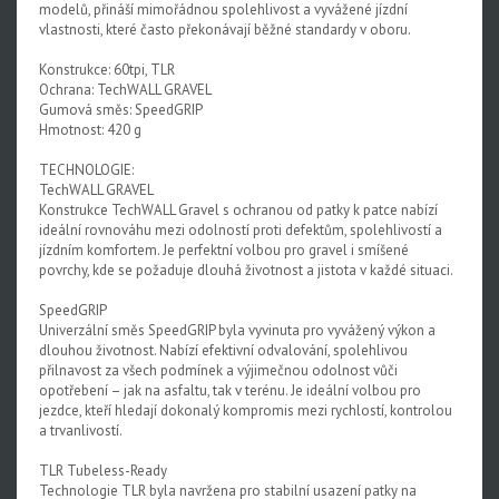
modelů, přináší mimořádnou spolehlivost a vyvážené jízdní
vlastnosti, které často překonávají běžné standardy v oboru.
Konstrukce: 60tpi, TLR
Ochrana: TechWALL GRAVEL
Gumová směs: SpeedGRIP
Hmotnost: 420 g
TECHNOLOGIE:
TechWALL GRAVEL
Konstrukce TechWALL Gravel s ochranou od patky k patce nabízí
ideální rovnováhu mezi odolností proti defektům, spolehlivostí a
jízdním komfortem. Je perfektní volbou pro gravel i smíšené
povrchy, kde se požaduje dlouhá životnost a jistota v každé situaci.
SpeedGRIP
Univerzální směs SpeedGRIP byla vyvinuta pro vyvážený výkon a
dlouhou životnost. Nabízí efektivní odvalování, spolehlivou
přilnavost za všech podmínek a výjimečnou odolnost vůči
opotřebení – jak na asfaltu, tak v terénu. Je ideální volbou pro
jezdce, kteří hledají dokonalý kompromis mezi rychlostí, kontrolou
a trvanlivostí.
TLR Tubeless-Ready
Technologie TLR byla navržena pro stabilní usazení patky na