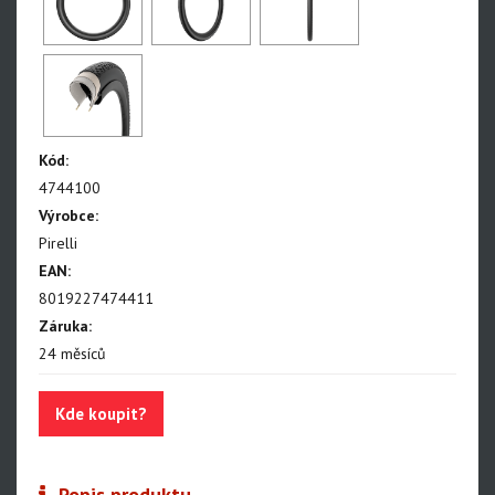
Cinturato Gravel H
Cinturato Gravel M
Cinturato Gravel RC
Cinturato Gravel RC-X
Cinturato Gravel S
Kód:
Cinturato Cross H
4744100
Cinturato Cross M
Výrobce:
Cinturato Adventure
Pirelli
Cinturato All Road
EAN:
8019227474411
Trekingové a městské
Záruka:
Duše SmarTUBE
24 měsíců
Duše butyl
Kde koupit?
Bezdušové těsnící tmely
Bezdušové ventilky
Popis produktu