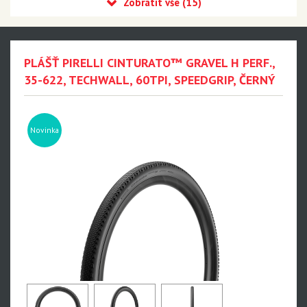
MTB DH
E-MTB
Silniční Závodní
PLÁŠŤ PIRELLI CINTURATO™ GRAVEL H PERF.,
Silniční Endurance
35-622, TECHWALL, 60TPI, SPEEDGRIP, ČERNÝ
Silniční galusky
Gravel a Cyklokrosové
Novinka
Cinturato Gravel H HP-Line Made in Italy
Cinturato Gravel RH HP-Line Made in Italy
Cinturato Gravel M HP-Line Made in Italy
Cinturato Gravel RM HP-Line Made in Italy
Cinturato Gravel H P-Line
Cinturato Gravel RH P-Line
Cinturato Gravel M P-Line
Cinturato Gravel RM P-Line