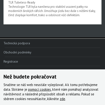
TLR Tubeless-Ready
Technologie TLR byla navržena pro stabilní usazení patky na
moderních širokých ráfcích. Umožňuje jízdu bez duše s nižšími tlaky,
čímž zlepšuje komfort, trakci a odolnost vůči defektům.
Technická podpora
Obchodní podmínky
Registrace
Reklamace
Než budete pokračovat
Kde nakoupit
Snažíme se náš web neustále vylepšovat. A k tomu potřebujeme
Kontakt
data. Sbíráme je
pomocí cookies
, které nám pomáhají analyzovat
návštěvnost a následně přizpůsobit obsah a reklamu. Pokud se
Servis
sběrem cookies nesouhlasíte, klikněte
zde
.