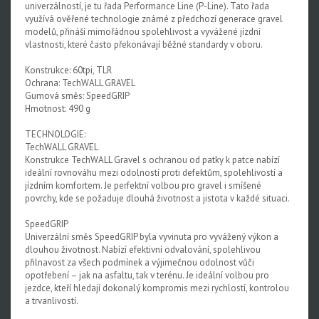
univerzálností, je tu řada Performance Line (P-Line). Tato řada
využívá ověřené technologie známé z předchozí generace gravel
modelů, přináší mimořádnou spolehlivost a vyvážené jízdní
vlastnosti, které často překonávají běžné standardy v oboru.
Konstrukce: 60tpi, TLR
Ochrana: TechWALL GRAVEL
Gumová směs: SpeedGRIP
Hmotnost: 490 g
TECHNOLOGIE:
TechWALL GRAVEL
Konstrukce TechWALL Gravel s ochranou od patky k patce nabízí
ideální rovnováhu mezi odolností proti defektům, spolehlivostí a
jízdním komfortem. Je perfektní volbou pro gravel i smíšené
povrchy, kde se požaduje dlouhá životnost a jistota v každé situaci.
SpeedGRIP
Univerzální směs SpeedGRIP byla vyvinuta pro vyvážený výkon a
dlouhou životnost. Nabízí efektivní odvalování, spolehlivou
přilnavost za všech podmínek a výjimečnou odolnost vůči
opotřebení – jak na asfaltu, tak v terénu. Je ideální volbou pro
jezdce, kteří hledají dokonalý kompromis mezi rychlostí, kontrolou
a trvanlivostí.