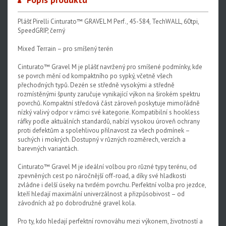
Plášť Pirelli Cinturato™ GRAVEL M Perf., 45-584, TechWALL, 60tpi,
SpeedGRIP, černý
Mixed Terrain – pro smíšený terén
Cinturato™ Gravel M je plášť navržený pro smíšené podmínky, kde
se povrch mění od kompaktního po sypký, včetně všech
přechodných typů. Dezén se středně vysokými a středně
rozmístěnými špunty zaručuje vynikající výkon na širokém spektru
povrchů. Kompaktní středová část zároveň poskytuje mimořádně
nízký valivý odpor v rámci své kategorie. Kompatibilní s hookless
ráfky podle aktuálních standardů, nabízí vysokou úroveň ochrany
proti defektům a spolehlivou přilnavost za všech podmínek –
suchých i mokrých. Dostupný v různých rozměrech, verzích a
barevných variantách.
Cinturato™ Gravel M je ideální volbou pro různé typy terénu, od
zpevněných cest po náročnější off-road, a díky své hladkosti
zvládne i delší úseky na tvrdém povrchu. Perfektní volba pro jezdce,
kteří hledají maximální univerzálnost a přizpůsobivost – od
závodních až po dobrodružné gravel kola.
Pro ty, kdo hledají perfektní rovnováhu mezi výkonem, životností a