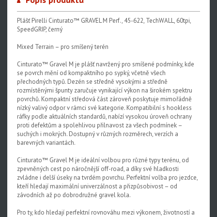
Plášť Pirelli Cinturato™ GRAVEL M Perf., 45-622, TechWALL, 60tpi,
SpeedGRIP, černý
Mixed Terrain – pro smíšený terén
Cinturato™ Gravel M je plášť navržený pro smíšené podmínky, kde
se povrch mění od kompaktního po sypký, včetně všech
přechodných typů. Dezén se středně vysokými a středně
rozmístěnými špunty zaručuje vynikající výkon na širokém spektru
povrchů. Kompaktní středová část zároveň poskytuje mimořádně
nízký valivý odpor v rámci své kategorie. Kompatibilní s hookless
ráfky podle aktuálních standardů, nabízí vysokou úroveň ochrany
proti defektům a spolehlivou přilnavost za všech podmínek –
suchých i mokrých. Dostupný v různých rozměrech, verzích a
barevných variantách.
Cinturato™ Gravel M je ideální volbou pro různé typy terénu, od
zpevněných cest po náročnější off-road, a díky své hladkosti
zvládne i delší úseky na tvrdém povrchu. Perfektní volba pro jezdce,
kteří hledají maximální univerzálnost a přizpůsobivost – od
závodních až po dobrodružné gravel kola.
Pro ty, kdo hledají perfektní rovnováhu mezi výkonem, životností a