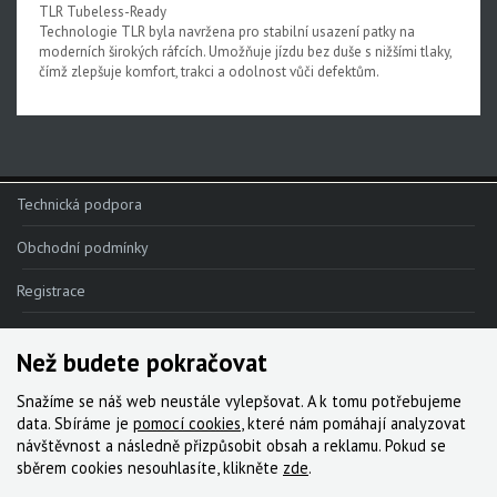
TLR Tubeless-Ready
Technologie TLR byla navržena pro stabilní usazení patky na
moderních širokých ráfcích. Umožňuje jízdu bez duše s nižšími tlaky,
čímž zlepšuje komfort, trakci a odolnost vůči defektům.
Technická podpora
Obchodní podmínky
Registrace
Reklamace
Než budete pokračovat
Kde nakoupit
Snažíme se náš web neustále vylepšovat. A k tomu potřebujeme
Kontakt
data. Sbíráme je
pomocí cookies
, které nám pomáhají analyzovat
návštěvnost a následně přizpůsobit obsah a reklamu. Pokud se
Servis
sběrem cookies nesouhlasíte, klikněte
zde
.