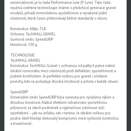
univerzálností, je tu řada Performance Line (P-Line). Tato řada
využívá ověřené technologie známé z předchozí generace gravel
modelů, přináší mimořádnou spolehlivost a vyvážené jízdní
vlastnosti, které často překonávají běžné standardy v oboru.
Konstrukce: 60tpi, TLR
Ochrana: TechWALL GRAVEL
Gumová směs: SpeedGRIP
Hmotnost: 530 g
TECHNOLOGIE:
TechWALL GRAVEL
Konstrukce TechWALL Gravel s ochranou od patky k patce nabízí
ideální rovnováhu mezi odolností proti defektům, spolehlivostí a
jízdním komfortem. Je perfektní volbou pro gravel i smíšené
povrchy, kde se požaduje dlouhá životnost a jistota v každé situaci.
SpeedGRIP
Univerzální směs SpeedGRIP byla vyvinuta pro vyvážený výkon a
dlouhou životnost. Nabízí efektivní odvalování, spolehlivou
přilnavost za všech podmínek a výjimečnou odolnost vůči
opotřebení – jak na asfaltu, tak v terénu. Je ideální volbou pro
jezdce, kteří hledají dokonalý kompromis mezi rychlostí, kontrolou
a trvanlivostí.