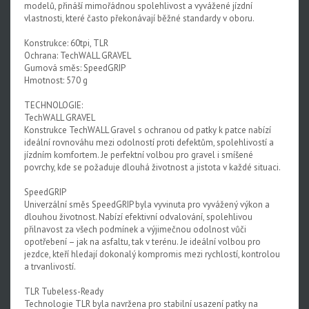
modelů, přináší mimořádnou spolehlivost a vyvážené jízdní
vlastnosti, které často překonávají běžné standardy v oboru.
Konstrukce: 60tpi, TLR
Ochrana: TechWALL GRAVEL
Gumová směs: SpeedGRIP
Hmotnost: 570 g
TECHNOLOGIE:
TechWALL GRAVEL
Konstrukce TechWALL Gravel s ochranou od patky k patce nabízí
ideální rovnováhu mezi odolností proti defektům, spolehlivostí a
jízdním komfortem. Je perfektní volbou pro gravel i smíšené
povrchy, kde se požaduje dlouhá životnost a jistota v každé situaci.
SpeedGRIP
Univerzální směs SpeedGRIP byla vyvinuta pro vyvážený výkon a
dlouhou životnost. Nabízí efektivní odvalování, spolehlivou
přilnavost za všech podmínek a výjimečnou odolnost vůči
opotřebení – jak na asfaltu, tak v terénu. Je ideální volbou pro
jezdce, kteří hledají dokonalý kompromis mezi rychlostí, kontrolou
a trvanlivostí.
TLR Tubeless-Ready
Technologie TLR byla navržena pro stabilní usazení patky na