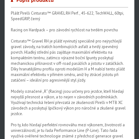
Plášť Pirelli Cinturato™ GRAVEL RH Perf., 45-622, TechWALL, 60tpi,
SpeedGRIP, černý
Racing on Hardpack – pro závodní rychlost na tvrdém povrchu
Cinturato™ Gravel RH je plášť vyvinutý speciálně pro nejrychlejší
gravel závody, na tratích kombinujících asfalt a tvrdý zpevněný
povrch. Hladký střední pás zajišťuje maximální efektivitu na
kompaktním terénu, zatímco výrazné boční špunty poskytují
mechanickou přilnavost v off-road pasážích a jistotu v zatáčkách.
Díky hranatějšímu profilu oproti modelům H a M nabízí tento plášť
maximální efektivitu v přímém směru, aniž by ztrácel jistotu při
zatáčení – ideální pro agresivnější styl jízdy.
Modely označené „R“ (Racing) jsou určeny pro jezdce, kteří hledají
nejvyšší přesnost a výkon, a to nejen v závodních podmínkách.
Využívají technická řešení převzatá ze zkušeností Pirelli v MTB XC
závodech a poskytují špičkový výkon pro náročné a zkušené gravel
jezdce.
Pro ty, kdo hledají perfektní rovnováhu mezi výkonem, životností a
univerzálností, je tu řada Performance Line (P-Line). Tato řada
využívá ověřené technologie známé z předchozí generace gravel