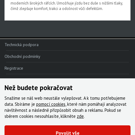
moderních širokých ráfcích. Umožňuje jízdu bez duše s nižšími tlaky,
čímž zlepšuje komfort, trakci a odolnost vůči defektům.
Technická podpora
Obchodní podmínky
Registrace
Reklamace
Než budete pokračovat
Kde nakoupit
Snažíme se náš web neustále vylepšovat. A k tomu potřebujeme
Kontakt
data. Sbíráme je
pomocí cookies
, které nám pomáhají analyzovat
návštěvnost a následně přizpůsobit obsah a reklamu. Pokud se
Servis
sběrem cookies nesouhlasíte, klikněte
zde
.
Ke stažení
Povolit vše