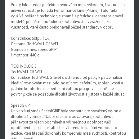
Pro ty, kdo hledají perfektní rovnováhu mezi výkonem, životností a
univerzálností, je tu řada Performance Line (P-Line). Tato řada
využívá ověřené technologie známé z předchozí generace gravel
modelů, přináší mimořádnou spolehlivost a vyvážené jízdní
vlastnosti, které často překonávají běžné standardy v oboru.
Konstrukce: 60tpi, TLR
Ochrana: TechWALL GRAVEL
Gumová směs: SpeedGRIP
Hmotnost: 440 g
TECHNOLOGIE:
TechWALL GRAVEL
Konstrukce TechWALL Gravel s ochranou od patky k patce nabízí
ideální rovnováhu mezi odolností proti defektům, spolehlivostí a
jízdním komfortem. Je perfektní volbou pro gravel i smíšené
povrchy, kde se požaduje dlouhá životnost a jistota v každé situaci.
SpeedGRIP
Univerzální směs SpeedGRIP byla vyvinuta pro vyvážený výkon a
dlouhou životnost. Nabízí efektivní odvalování, spolehlivou
přilnavost za všech podmínek a výjimečnou odolnost vůči
opotřebení – jak na asfaltu, tak v terénu. Je ideální volbou pro
jezdce, kteří hledají dokonalý kompromis mezi rychlostí, kontrolou
a trvanlivostí.