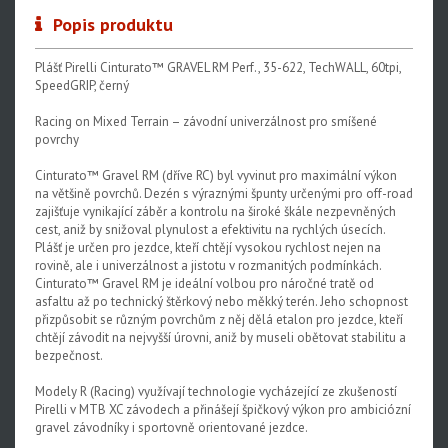
Popis produktu
Plášť Pirelli Cinturato™ GRAVEL RM Perf., 35-622, TechWALL, 60tpi,
SpeedGRIP, černý
Racing on Mixed Terrain – závodní univerzálnost pro smíšené
povrchy
Cinturato™ Gravel RM (dříve RC) byl vyvinut pro maximální výkon
na většině povrchů. Dezén s výraznými špunty určenými pro off-road
zajišťuje vynikající záběr a kontrolu na široké škále nezpevněných
cest, aniž by snižoval plynulost a efektivitu na rychlých úsecích.
Plášť je určen pro jezdce, kteří chtějí vysokou rychlost nejen na
rovině, ale i univerzálnost a jistotu v rozmanitých podmínkách.
Cinturato™ Gravel RM je ideální volbou pro náročné tratě od
asfaltu až po technický štěrkový nebo měkký terén. Jeho schopnost
přizpůsobit se různým povrchům z něj dělá etalon pro jezdce, kteří
chtějí závodit na nejvyšší úrovni, aniž by museli obětovat stabilitu a
bezpečnost.
Modely R (Racing) využívají technologie vycházející ze zkušeností
Pirelli v MTB XC závodech a přinášejí špičkový výkon pro ambiciózní
gravel závodníky i sportovně orientované jezdce.