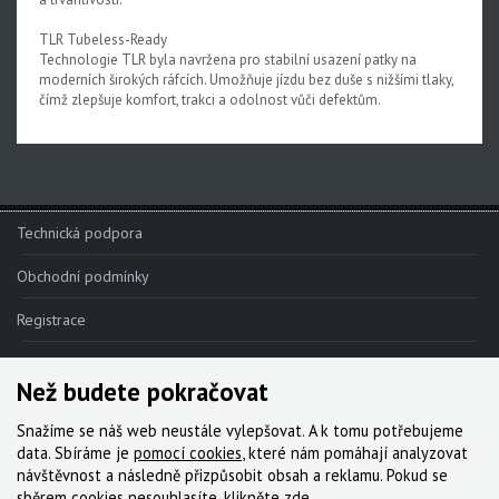
TLR Tubeless-Ready
Technologie TLR byla navržena pro stabilní usazení patky na
moderních širokých ráfcích. Umožňuje jízdu bez duše s nižšími tlaky,
čímž zlepšuje komfort, trakci a odolnost vůči defektům.
Technická podpora
Obchodní podmínky
Registrace
Reklamace
Než budete pokračovat
Kde nakoupit
Snažíme se náš web neustále vylepšovat. A k tomu potřebujeme
Kontakt
data. Sbíráme je
pomocí cookies
, které nám pomáhají analyzovat
návštěvnost a následně přizpůsobit obsah a reklamu. Pokud se
Servis
sběrem cookies nesouhlasíte, klikněte
zde
.