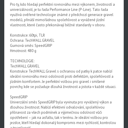
Pro ty, kdo hledají perfektní rovnováhu mezi výkonem, životností a
univerzálností, je tu řada Performance Line (P-Line). Tato řada
využívá ověřené technologie známé z předchozí generace gravel
modelů, přináší mimořádnou spolehlivost a vyvážené jízdní
vlastnosti, které často překonávají běžné standardy v oboru.
Konstrukce: 60tpi, TLR
Ochrana: TechWALL GRAVEL
Gumová směs: SpeedGRIP
Hmotnost: 480 g
TECHNOLOGIE:
TechWALL GRAVEL
Konstrukce TechWALL Gravel s ochranou od patky k patce nabízí
ideální rovnováhu mezi odolností proti defektům, spolehlivostí a
jízdním komfortem. Je perfektní volbou pro gravel i smíšené
povrchy, kde se požaduje dlouhá životnost a jistota v každé situaci.
SpeedGRIP
Univerzální směs SpeedGRIP byla vyvinuta pro vyvážený výkon a
dlouhou životnost. Nabízí efektivní odvalování, spolehlivou
přilnavost za všech podmínek a výjimečnou odolnost vůči
opotřebení – jak na asfaltu, tak v terénu. Je ideální volbou pro
jezdce, kteří hledají dokonalý kompromis mezi rychlostí, kontrolou
a trvanlivostí.