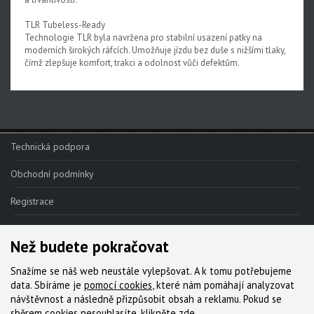
TLR Tubeless-Ready
Technologie TLR byla navržena pro stabilní usazení patky na
moderních širokých ráfcích. Umožňuje jízdu bez duše s nižšími tlaky,
čímž zlepšuje komfort, trakci a odolnost vůči defektům.
Technická podpora
Obchodní podmínky
Registrace
Reklamace
Než budete pokračovat
Kde nakoupit
Snažíme se náš web neustále vylepšovat. A k tomu potřebujeme
Kontakt
data. Sbíráme je
pomocí cookies
, které nám pomáhají analyzovat
návštěvnost a následně přizpůsobit obsah a reklamu. Pokud se
Servis
sběrem cookies nesouhlasíte, klikněte
zde
.