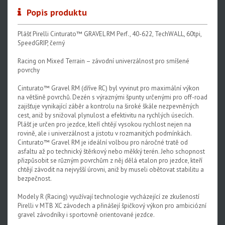
Popis produktu
Plášť Pirelli Cinturato™ GRAVEL RM Perf., 40-622, TechWALL, 60tpi,
SpeedGRIP, černý
Racing on Mixed Terrain – závodní univerzálnost pro smíšené
povrchy
Cinturato™ Gravel RM (dříve RC) byl vyvinut pro maximální výkon
na většině povrchů. Dezén s výraznými špunty určenými pro off-road
zajišťuje vynikající záběr a kontrolu na široké škále nezpevněných
cest, aniž by snižoval plynulost a efektivitu na rychlých úsecích.
Plášť je určen pro jezdce, kteří chtějí vysokou rychlost nejen na
rovině, ale i univerzálnost a jistotu v rozmanitých podmínkách.
Cinturato™ Gravel RM je ideální volbou pro náročné tratě od
asfaltu až po technický štěrkový nebo měkký terén. Jeho schopnost
přizpůsobit se různým povrchům z něj dělá etalon pro jezdce, kteří
chtějí závodit na nejvyšší úrovni, aniž by museli obětovat stabilitu a
bezpečnost.
Modely R (Racing) využívají technologie vycházející ze zkušeností
Pirelli v MTB XC závodech a přinášejí špičkový výkon pro ambiciózní
gravel závodníky i sportovně orientované jezdce.