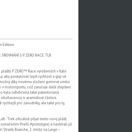
m Edition
E SROVNÁNÍ S P ZERO RACE TLR
plášťů P ZERO™ Race vyrobených v Itálii.
r, aby poskytoval lepší rychlost a grip ve
h je možný díky novému složení gumové směsi
 motorsportu, což zaručuje další zlepšení
oho byla odlehčená také patentovaná
e obohacenou o aramidové částice.
ychlejší pro závodníky, ale také pro ty,
dl- Trek oficiálně přijal tento nový plášť.
značením Pirelli #prototype) a nasbírali již
ým Strade Bianche, 2. místo na Liege–