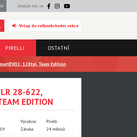
ní
Sledujte nás na
Vstup do velkoobchodní sekce
PIRELLI
OSTATNÍ
martEVO2, 120tpi, Team Edition
LR 28-622,
 TEAM EDITION
Výrobce:
Pirelli
19
Záruka:
24 měsíců