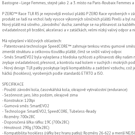
Bastogne–Liege Femmes, stejně jako 2. a 3. místo na Paris-Roubaix Femmes a 
P ZERO™ Race TLR RS je nejnovější evolucí plášťů P ZERO Race vyrobených v záv
produkt se řadí na vrchol řady vysoce výkonných silničních plášťů Pirelli a byl 
Nový plášť má silného „závodního“ ducha; zaměřuje se na přilnavost za každého 
ovladatelnost při brzdění, akceleraci a v zatáčkách, velmi nízký valivý odpor a n
Má vylepšení v klíčových oblastech:
- Patentovaná technologie SpeedCORE™ zahrnuje tenkou vrstvu gumové směsi
zmenšit strukturu a celkovou tloušťku pláště, čímž se snížil valivý odpor.
- Směs SmartEVO2 byla vylepšena z hlediska rychlosti a přilnavosti díky našim
zvyšuje ovladatelnost, přesnost, a kontrolu nad kolem v suchých i mokrých po
- Nový design TLR patky poskytuje lepší kompatibilitu a zadržení vzduchu, což 
háčků (hookless), vyrobených podle standardů ETRTO a ISO.
SPECIFIKACE
- Použití: závodní kola, časovkářská kola, okrajově vytrvalostní (endurance)
- Sezónnost: jaro, léto podzim, okrajově zima
- Konstrukce: 120tpi
- Gumová směs: SmartEVO2
- Technologie: SmartEVO2, SpeedCORE, Tubeless-Ready
- Rozměry: 700x28C
- Doporučená šířka ráfku: 19C (700x28C)
- Hmotnost: 290g (700x28C)
- Kompatibilita hookless (ráfky bez hrany patky): Rozměry 26-622 a menší NEJS