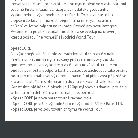
inovativní míchací procesy, které jsou nyní možné ve vlastní výrobní
továrně Pirelli v Itálii, nacházející se nedaleko globálního
výzkumného a vývojového centra Pirelli. To má za následek
zlepšení celkové přilnavosti, zejména na mokrých površích, a
snížení valivého odporu na rekordní úroveň pro svou kategorii.
Výkonnost a pocit z ovladatelnosti kola se zvedají na úroveň,
kterou požadují nejrychlejší závodníci World Tour.
SpeedCORE
Nejvýkonnější silniční tubless-ready konstrukce pláště v nabídce
Pirelli s unikátním designem, který přidává aramidový pás do
gumové spodní vrstvy kostry pláště. Tato nová struktura nejen
přidává pevnost a podporu kostře pláště, ale zachovává také pružný
pocit pro minimální valivý odpor a maximální přilnavost při jízdě ve
srovnání s pláštěm s plnou aramidovou vrstvou od ráfku k ráfku.
Konstrukce pláště také obsahuje 120tpi nylonovou tkaninu pro další
ochranu proti defektům a maximální bezpečnost.
- SpeedCORE je nová patentovaná technologie.
- SpeedCORE je určen výhradně pro nový model PZERO Race TLR.
- SpeedCORE je volbou továrních týmů ve World Tour.