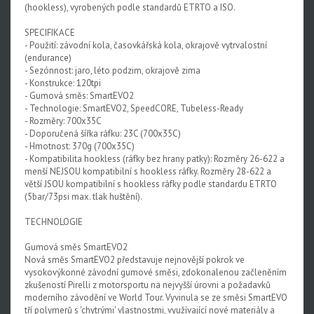
(hookless), vyrobených podle standardů ETRTO a ISO.
SPECIFIKACE
- Použití: závodní kola, časovkářská kola, okrajově vytrvalostní
(endurance)
- Sezónnost: jaro, léto podzim, okrajově zima
- Konstrukce: 120tpi
- Gumová směs: SmartEVO2
- Technologie: SmartEVO2, SpeedCORE, Tubeless-Ready
- Rozměry: 700x35C
- Doporučená šířka ráfku: 23C (700x35C)
- Hmotnost: 370g (700x35C)
- Kompatibilita hookless (ráfky bez hrany patky): Rozměry 26-622 a
menší NEJSOU kompatibilní s hookless ráfky. Rozměry 28-622 a
větší JSOU kompatibilní s hookless ráfky podle standardu ETRTO
(5bar/73psi max. tlak huštění).
TECHNOLOGIE
Gumová směs SmartEVO2
Nová směs SmartEVO2 představuje nejnovější pokrok ve
vysokovýkonné závodní gumové směsi, zdokonalenou začleněním
zkušeností Pirelli z motorsportu na nejvyšší úrovni a požadavků
moderního závodění ve World Tour. Vyvinula se ze směsi SmartEVO
tří polymerů s 'chytrými' vlastnostmi, využívající nové materiály a