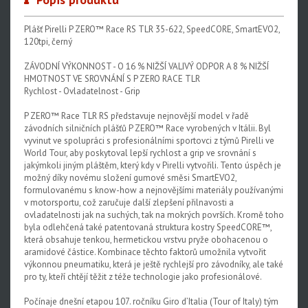
Plášť Pirelli P ZERO™ Race RS TLR 35-622, SpeedCORE, SmartEVO2,
120tpi, černý
ZÁVODNÍ VÝKONNOST - O 16 % NIŽŠÍ VALIVÝ ODPOR A 8 % NIŽŠÍ
HMOTNOST VE SROVNÁNÍ S P ZERO RACE TLR
Rychlost - Ovladatelnost - Grip
P ZERO™ Race TLR RS představuje nejnovější model v řadě
závodních silničních plášťů P ZERO™ Race vyrobených v Itálii. Byl
vyvinut ve spolupráci s profesionálními sportovci z týmů Pirelli ve
World Tour, aby poskytoval lepší rychlost a grip ve srovnání s
jakýmkoli jiným pláštěm, který kdy v Pirelli vytvořili. Tento úspěch je
možný díky novému složení gumové směsi SmartEVO2,
formulovanému s know-how a nejnovějšími materiály používanými
v motorsportu, což zaručuje další zlepšení přilnavosti a
ovladatelnosti jak na suchých, tak na mokrých površích. Kromě toho
byla odlehčená také patentovaná struktura kostry SpeedCORE™,
která obsahuje tenkou, hermetickou vrstvu pryže obohacenou o
aramidové částice. Kombinace těchto faktorů umožnila vytvořit
výkonnou pneumatiku, která je ještě rychlejší pro závodníky, ale také
pro ty, kteří chtějí těžit z téže technologie jako profesionálové.
Počínaje dnešní etapou 107. ročníku Giro d’Italia (Tour of Italy) tým