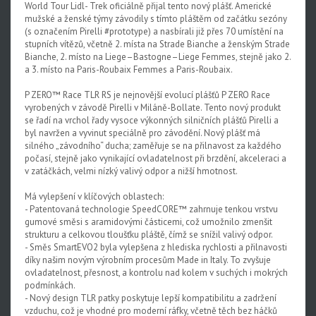
World Tour Lidl- Trek oficiálně přijal tento nový plášť. Americké
mužské a ženské týmy závodily s tímto pláštěm od začátku sezóny
(s označením Pirelli #prototype) a nasbírali již přes 70 umístění na
stupních vítězů, včetně 2. místa na Strade Bianche a ženským Strade
Bianche, 2. místo na Liege–Bastogne–Liege Femmes, stejně jako 2.
a 3. místo na Paris-Roubaix Femmes a Paris-Roubaix.
P ZERO™ Race TLR RS je nejnovější evolucí plášťů P ZERO Race
vyrobených v závodě Pirelli v Miláně-Bollate. Tento nový produkt
se řadí na vrchol řady vysoce výkonných silničních plášťů Pirelli a
byl navržen a vyvinut speciálně pro závodění. Nový plášť má
silného „závodního“ ducha; zaměřuje se na přilnavost za každého
počasí, stejně jako vynikající ovladatelnost při brzdění, akceleraci a
v zatáčkách, velmi nízký valivý odpor a nižší hmotnost.
Má vylepšení v klíčových oblastech:
- Patentovaná technologie SpeedCORE™ zahrnuje tenkou vrstvu
gumové směsi s aramidovými částicemi, což umožnilo zmenšit
strukturu a celkovou tloušťku pláště, čímž se snížil valivý odpor.
- Směs SmartEVO2 byla vylepšena z hlediska rychlosti a přilnavosti
díky našim novým výrobním procesům Made in Italy. To zvyšuje
ovladatelnost, přesnost, a kontrolu nad kolem v suchých i mokrých
podmínkách.
- Nový design TLR patky poskytuje lepší kompatibilitu a zadržení
vzduchu, což je vhodné pro moderní ráfky, včetně těch bez háčků