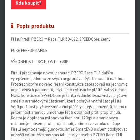
Kde koupit?
Popis produktu
Plášť Pirelli P ZERO™ Race TLR 30-622, SPEEDCore, černý
PURE PERFORMANCE
VÝKONNOST – RYCHLOST – GRIP
Pirelli představuje novou generaci P ZERO Race TLR dalším
vylepšením jednoho ze svých nejprodávanějších modelů na trhu.
Prostřednictvím nového řešení konstrukce zapracovali na jednom z
nejdůležitých parametrů, když jde o cyklistické pláště: valivý odpor.
Nová konstrukce SPEEDCore je tenká vzduchotěsná vrstva pryžové
směsi s aramidovými částicemi, která pokrývá vnitřní část pláště.
Větší pružnost pryžové směsi činí plášť rychlejší a pružnější, zatímco
přítomnost aramidu umožňuje lepší odolnost proti propíchnutí.
Kostra je doplněna nylonovou tkaninou 120tpi a aramidovým
ochranným pásem proti propíchnutí, zatímco ve vzorku udržuje
Pirelli nejmodernější gumovou směs SmartEVO s cílem poskytovat
nejvyšší výkon. Všechny speciální prvky nového P ZERO Race TLR