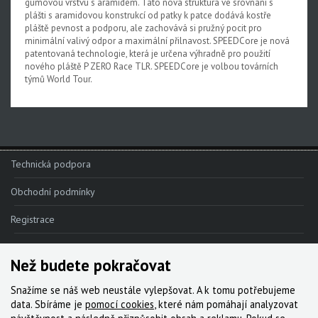
gumovou vrstvu s aramidem. Tato nová struktura ve srovnání s
plášti s aramidovou konstrukcí od patky k patce dodává kostře
pláště pevnost a podporu, ale zachovává si pružný pocit pro
minimální valivý odpor a maximální přilnavost. SPEEDCore je nová
patentovaná technologie, která je určena výhradně pro použití
nového pláště P ZERO Race TLR. SPEEDCore je volbou továrních
týmů World Tour.
Technická podpora
Obchodní podmínky
Registrace
Reklamace
Než budete pokračovat
Kde nakoupit
Snažíme se náš web neustále vylepšovat. A k tomu potřebujeme
Kontakt
data. Sbíráme je
pomocí cookies
, které nám pomáhají analyzovat