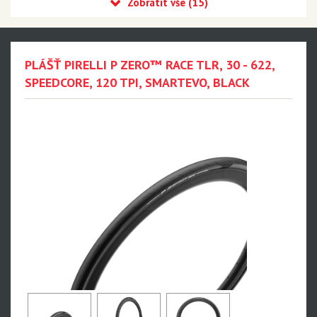
MTB DH
E-MTB
Silniční Závodní
PLÁŠŤ PIRELLI P ZERO™ RACE TLR, 30 - 622,
P ZERO Race TLR SL-R - NEW!!!
SPEEDCORE, 120 TPI, SMARTEVO, BLACK
P ZERO Race TLR RS
P ZERO Race TLR
P ZERO Race TLR 4S
P ZERO Race TLR SL
P ZERO Race RS
P ZERO Race
P ZERO Race 4S
P ZERO Race TT
P ZERO Road TLR
P ZERO Road
P7 Sport