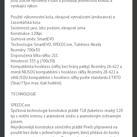
jsou zručně vyrobeny v Itálii a poskytují jedinečnou kvalitu a
vynikající výkon.
Použití: výkonnostní kola, okrajově vytrvalostní (endurance) a
časovkářská kola
Sezónnost: jaro, léto podzim, okrajově zima
Konstrukce: 120tpi
Gumová směs: SmartEVO
Technologie: SmartEVO, SPEEDCore, Tubeless-Ready
Rozměry: 700x30
Doporučená šířka ráfku: 21C
Hmotnost: 335 g (700x30)
Kompatibilita hookless (ráfky bez hrany patky): Rozměry 26-622 a
menší NEJSOU kompatibilní s hookless ráfky. Rozměry 28-622 a
větší JSOU kompatibilní s hookless ráfky podle standardu ETRTO
(5bar/73psi max. tlak huštění).
TECHNOLOGIE
SPEEDCore
Špičková technologie konstrukce pláště TLR (tubeless-ready) 120
tpi s vnitřní vrstvou z aramidové směsi a aramidovým ochranným
pásem.
Nejvýkonnější konstrukce silničního pláště Pirelli připravená na
použití bez duše s jedinečným designem, který přidává do kostry