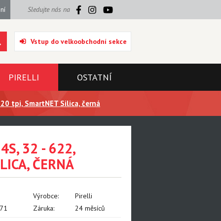
ní
Sledujte nás na
Vstup do velkoobchodní sekce
PIRELLI
OSTATNÍ
20 tpi, SmartNET Silica, černá
S, 32 - 622,
LICA, ČERNÁ
Výrobce:
Pirelli
71
Záruka:
24 měsíců