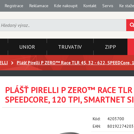
Registrace
Reklamace
Kde nakoupit
Kontakt
Servis
Ke staže
UNIOR
TRUVATIV
ZIPP
ELLI
Plášť Pirelli P ZERO™ Race TLR 4S, 32 - 622, SPEEDCore, 1
PLÁŠŤ PIRELLI P ZERO™ RACE TLR 4
SPEEDCORE, 120 TPI, SMARTNET SI
Kód:
4203700
EAN:
80192274203