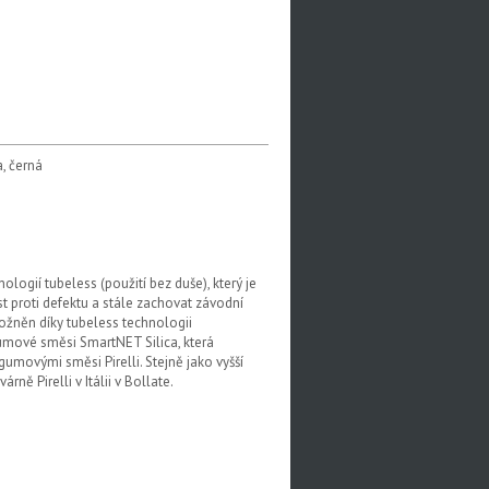
, černá
logií tubeless (použití bez duše), který je
 proti defektu a stále zachovat závodní
možněn díky tubeless technologii
gumové směsi SmartNET Silica, která
gumovými směsi Pirelli. Stejně jako vyšší
ě Pirelli v Itálii v Bollate.