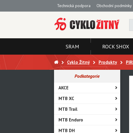
Technická podpora
Obchodní podmínky
SRAM
ROCK SHOX
Cyklo Žitný
Produkty
PIR
Podkategorie
AKCE
MTB XC
MTB Trail
MTB Enduro
MTB DH