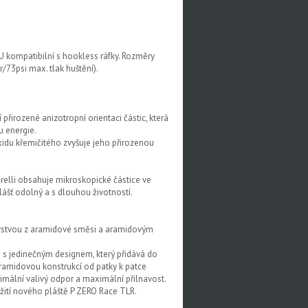
U kompatibilní s hookless ráfky. Rozměry
/73psi max. tlak huštění).
irozené anizotropní orientaci částic, která
u energie.
xidu křemičitého zvyšuje jeho přirozenou
elli obsahuje mikroskopické částice ve
plášť odolný a s dlouhou životností.
 vrstvou z aramidové směsi a aramidovým
še s jedinečným designem, který přidává do
aramidovou konstrukcí od patky k patce
imální valivý odpor a maximální přilnavost.
ití nového pláště P ZERO Race TLR.