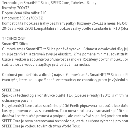
Technologie: SmartNET Silica, SPEEDCore, Tubeless-Ready
Rozměry: 700x32
Doporučená šířka ráfku: 21C
Hmotnost: 395 g (700x32)
Kompatibilita hookless (ráfky bez hrany patky): Rozměry 26-622 a menší NEJSO
28-622 a větší JSOU kompatibilní s hookless ráfky podle standardu ETRTO (5bar
TECHNOLOGIE
SmartNET Silica
Gumová směs SmartNET™ Silica podává vysokou účinnost odvalování díky její př
snižuje zahřívání a zároveň zvyšuje elasticitu, čímž pomáhá minimalizovat ztrát
Užijte si velkou a spolehlivou přilnavost za mokra. Rozšířený povrch molekul o
slučitelnost s vodou a zajišťuje jisté ovládání za mokra.
Odolnost proti defektu a dlouhý nájezd. Gumová směs SmartNET™ Silica od Pir
tvaru tyče, které jsou uspořádané systematicky, ne chaoticky, proto je výslední 
SPEEDCore
Špičková technologie konstrukce pláště TLR (tubeless-ready) 120 tpi s vnitřní
ochranným pásem.
Nejvýkonnější konstrukce silničního pláště Pirelli připravená na použití bez du
kostry gumovou vrstvu s aramidem. Tato nová struktura ve srovnání s plášti s 
dodává kostře pláště pevnost a podporu, ale zachovává si pružný pocit pro min
SPEEDCore je nová patentovaná technologie, která je určena výhradně pro použ
SPEEDCore je volbou továrních týmů World Tour.