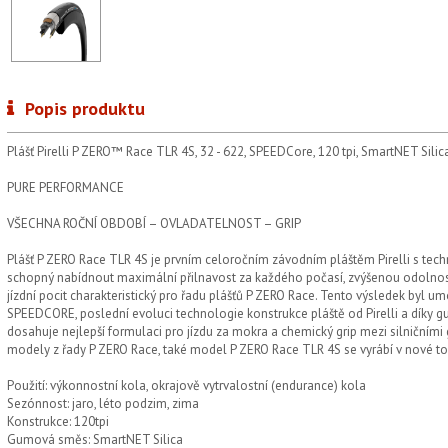
Popis produktu
Plášť Pirelli P ZERO™ Race TLR 4S, 32 - 622, SPEEDCore, 120 tpi, SmartNET Silica
PURE PERFORMANCE
VŠECHNA ROČNÍ OBDOBÍ – OVLADATELNOST – GRIP
Plášť P ZERO Race TLR 4S je prvním celoročním závodním pláštěm Pirelli s techno
schopný nabídnout maximální přilnavost za každého počasí, zvýšenou odolnost
jízdní pocit charakteristický pro řadu plášťů P ZERO Race. Tento výsledek byl u
SPEEDCORE, poslední evoluci technologie konstrukce pláště od Pirelli a díky 
dosahuje nejlepší formulaci pro jízdu za mokra a chemický grip mezi silničními 
modely z řady P ZERO Race, také model P ZERO Race TLR 4S se vyrábí v nové továrn
Použití: výkonnostní kola, okrajově vytrvalostní (endurance) kola
Sezónnost: jaro, léto podzim, zima
Konstrukce: 120tpi
Gumová směs: SmartNET Silica