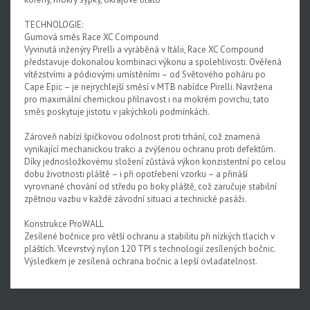
TECHNOLOGIE:
Gumová směs Race XC Compound
Vyvinutá inženýry Pirelli a vyráběná v Itálii, Race XC Compound
představuje dokonalou kombinaci výkonu a spolehlivosti. Ověřená
vítězstvími a pódiovými umístěními – od Světového poháru po
Cape Epic – je nejrychlejší směsí v MTB nabídce Pirelli. Navržena
pro maximální chemickou přilnavost i na mokrém povrchu, tato
směs poskytuje jistotu v jakýchkoli podmínkách.
Zároveň nabízí špičkovou odolnost proti trhání, což znamená
vynikající mechanickou trakci a zvýšenou ochranu proti defektům.
Díky jednosložkovému složení zůstává výkon konzistentní po celou
dobu životnosti pláště – i při opotřebení vzorku – a přináší
vyrovnané chování od středu po boky pláště, což zaručuje stabilní
zpětnou vazbu v každé závodní situaci a technické pasáži.
Konstrukce ProWALL
Zesílené bočnice pro větší ochranu a stabilitu při nízkých tlacích v
pláštích. Vícevrstvý nylon 120 TPI s technologií zesílených bočnic.
Výsledkem je zesílená ochrana bočnic a lepší ovladatelnost.