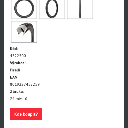
Silniční galusky
Gravel a Cyklokrosové
Trekingové a městské
Duše SmarTUBE
Duše butyl
Kód:
4522500
Bezdušové těsnící tmely
Výrobce:
Bezdušové ventilky
Pirelli
EAN:
8019227452259
Záruka:
24 měsíců
Kde koupit?