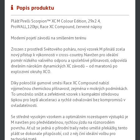
Popis produktu
Plášť Pirelli Scorpion™ XC M Colour Edition, 29x2.4,
ProWALL,120tpi, Race XC Compound, červené nápisy
Moderní pojetí závodů na smíšeném terénu
Zrozen z prostředí Světového poháru, nový vzorek M přináší zcela
nový přístup k výkonnosti v cross-country. Navržen pro ideální
poměr nízkého valivého odporu a spolehlivé přilnavosti, odpovídá
dnešním nárokům dynamických XC závodů – od maratonů po
explozivní okruhy XCO.
Díky pokročilé gumové směsi Race XC Compound nabízí
výjimečnou chemickou přilnavost, zejména v mokrých podmínkách.
To umožnilo snížit a zefektivnit vzorek s kompaktní středovou
šipkou pro lepší akceleraci a rychlé odvalování bez kompromisů v
ovladatelnosti.
Se středně vysokým vzorkem a optimálním rozestupem výstupků je
M navržen pro předvídatelnou, rychlou jízdu na různorodém
povrchu. Ať už se jedná o přírodní traily nebo umělé překážky, tento
plášť se dokonale přizpůsobí, což z něj činí ideální volbu pro
technické tratě.