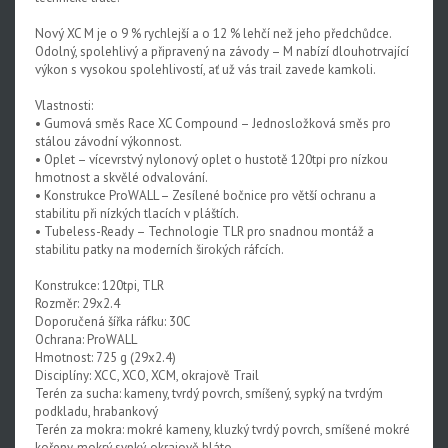
Nový XC M je o 9 % rychlejší a o 12 % lehčí než jeho předchůdce.
Odolný, spolehlivý a připravený na závody – M nabízí dlouhotrvající
výkon s vysokou spolehlivostí, ať už vás trail zavede kamkoli.
Vlastnosti:
• Gumová směs Race XC Compound – Jednosložková směs pro
stálou závodní výkonnost.
• Oplet – vícevrstvý nylonový oplet o hustotě 120tpi pro nízkou
hmotnost a skvělé odvalování.
• Konstrukce ProWALL – Zesílené bočnice pro větší ochranu a
stabilitu při nízkých tlacích v pláštích.
• Tubeless-Ready – Technologie TLR pro snadnou montáž a
stabilitu patky na moderních širokých ráfcích.
Konstrukce: 120tpi, TLR
Rozměr: 29x2.4
Doporučená šířka ráfku: 30C
Ochrana: ProWALL
Hmotnost: 725 g (29x2.4)
Disciplíny: XCC, XCO, XCM, okrajově Trail
Terén za sucha: kameny, tvrdý povrch, smíšený, sypký na tvrdým
podkladu, hrabankový
Terén za mokra: mokré kameny, kluzký tvrdý povrch, smíšené mokré
kořeny, mokrý sypký, okrajově bláto