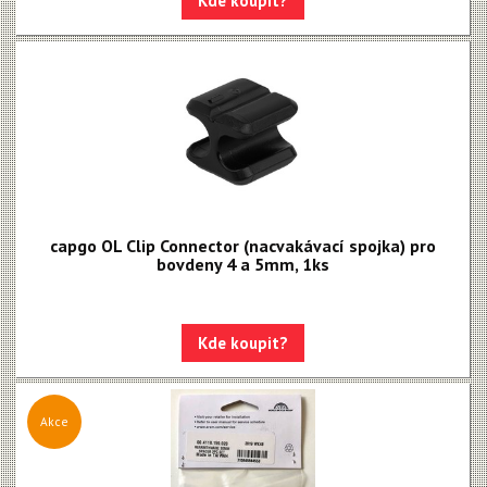
Kde koupit?
capgo OL Clip Connector (nacvakávací spojka) pro
bovdeny 4 a 5mm, 1ks
Kde koupit?
Akce