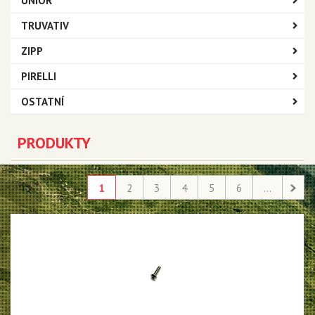
UNIOR
TRUVATIV
ZIPP
PIRELLI
OSTATNÍ
PRODUKTY
1
2
3
4
5
6
...