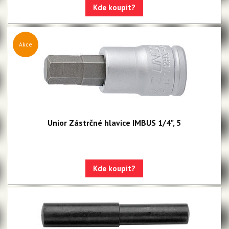
Kde koupit?
Akce
Unior Zástrčné hlavice IMBUS 1/4", 5
Kde koupit?