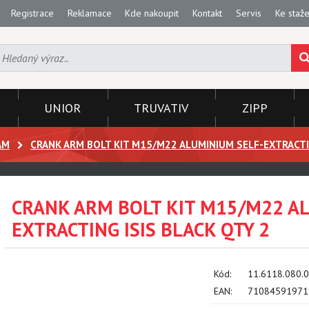
Registrace
Reklamace
Kde nakoupit
Kontakt
Servis
Ke staže
UNIOR
TRUVATIV
ZIPP
AM
CRANK ARM BOLT KIT M15/M22 ALUMINIUM SELF-EXTRACTIN
CRANK ARM BOLT KIT M15/M22 A
EXTRACTING ISIS BLACK QTY 2
Kód:
11.6118.080.
EAN:
71084591971