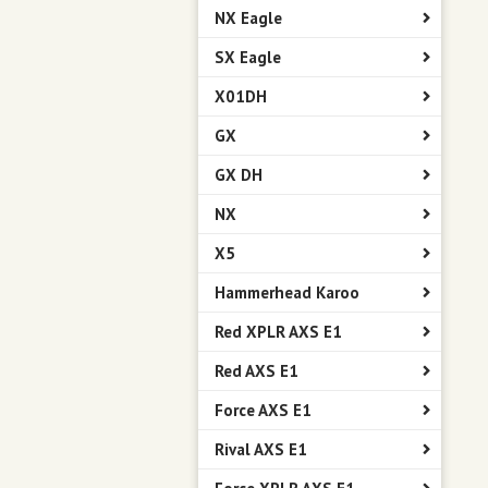
NX Eagle
SX Eagle
X01DH
GX
GX DH
NX
X5
Hammerhead Karoo
Red XPLR AXS E1
Red AXS E1
Force AXS E1
Rival AXS E1