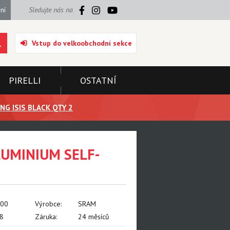
ní
Sledujte nás na
Vstup do velkoobchodní sekce
PIRELLI
OSTATNÍ
G ISIS BLACK QTY 2
LUMINIUM SELF-
000
Výrobce:
SRAM
8
Záruka:
24 měsíců