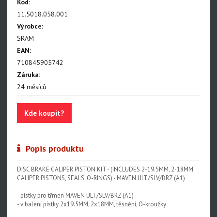
NX Eagle
Kód:
11.5018.058.001
SX Eagle
Výrobce:
X01DH
SRAM
EAN:
GX
710845905742
GX DH
Záruka:
24 měsíců
NX
X5
Kde koupit?
Hammerhead Karoo
Red XPLR AXS E1
Popis produktu
Red AXS E1
DISC BRAKE CALIPER PISTON KIT - (INCLUDES 2-19.5MM, 2-18MM
Force AXS E1
CALIPER PISTONS, SEALS, O-RINGS) - MAVEN ULT/SLV/BRZ (A1)
Rival AXS E1
- pístky pro třmen MAVEN ULT/SLV/BRZ (A1)
- v balení pístky 2x19.5MM, 2x18MM, těsnění, O-kroužky
Force XPLR AXS E1