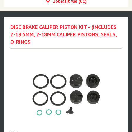
Eagle 90 Transmission
Eagle 70 Transmission
XX DH Transmission - NEW!!!
DISC BRAKE CALIPER PISTON KIT - (INCLUDES
Eagle S500 - NEW!!!
2-19.5MM, 2-18MM CALIPER PISTONS, SEALS,
O-RINGS
Eagle S200 - NEW!!!
Eagle S100 - NEW!!!
XX1 Eagle AXS
X01 Eagle AXS
GX Eagle AXS
XX1 Eagle
X01 Eagle
GX Eagle