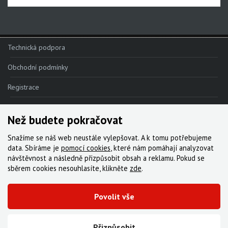
Rival XPLR AXS E1
Force eTap AXS Iridescent
Technická podpora
Force eTap AXS
Obchodní podmínky
Rival eTap AXS
Apex eTap AXS
Registrace
XPLR AXS
Reklamace
Než budete pokračovat
Red eTap
Kde nakoupit
Snažíme se náš web neustále vylepšovat. A k tomu potřebujeme
Red22/Red
Kontakt
data. Sbíráme je
pomocí cookies
, které nám pomáhají analyzovat
návštěvnost a následně přizpůsobit obsah a reklamu. Pokud se
Force 1
Servis
sběrem cookies nesouhlasíte, klikněte
zde
.
Force22/Force
Ke stažení
Rival 1
Povolit vše
© 2000-2026 Všechna práva vyhrazena,
Cyklo Žitný, s.r.o.
|
Zásady cookies
Rival22/Rival
Vytvořila digitální agentura FEO
Přizpůsobit