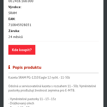
NX Eagle
00.2418.168.000
Výrobce:
SX Eagle
SRAM
X01DH
EAN:
710845928031
GX
Záruka:
GX DH
24 měsíců
NX
Kde koupit?
X5
Hammerhead Karoo
Popis produktu
Red XPLR AXS E1
Kazeta SRAM PG-1210 Eagle 12 rychl. - 11-50z
Red AXS E1
Odolná a servisovatelná kazeta s rozsahem 11–50z. Vyměnitelné
Force AXS E1
pastorky prodlužují životnost zejména pro E-MTB.
Rival AXS E1
- Vyměnitelné pastorky 11–13–15z
- Drážkovaný ořech
Force XPLR AXS E1