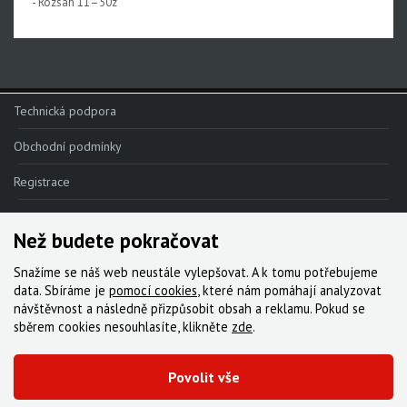
- Rozsah 11–50z
Rival XPLR AXS E1
Force eTap AXS Iridescent
Force eTap AXS
Technická podpora
Rival eTap AXS
Obchodní podmínky
Apex eTap AXS
Registrace
XPLR AXS
Reklamace
Red eTap
Než budete pokračovat
Red22/Red
Kde nakoupit
Snažíme se náš web neustále vylepšovat. A k tomu potřebujeme
Force 1
Kontakt
data. Sbíráme je
pomocí cookies
, které nám pomáhají analyzovat
návštěvnost a následně přizpůsobit obsah a reklamu. Pokud se
Force22/Force
Servis
sběrem cookies nesouhlasíte, klikněte
zde
.
Rival 1
Ke stažení
Povolit vše
Rival22/Rival
© 2000-2026 Všechna práva vyhrazena,
Cyklo Žitný, s.r.o.
|
Zásady cookies