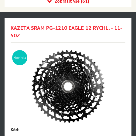
Eagle 90 Transmission
Eagle 70 Transmission
XX DH Transmission - NEW!!!
KAZETA SRAM PG-1210 EAGLE 12 RYCHL. - 11-
Eagle S500 - NEW!!!
50Z
Eagle S200 - NEW!!!
Eagle S100 - NEW!!!
Novinka
XX1 Eagle AXS
X01 Eagle AXS
GX Eagle AXS
XX1 Eagle
X01 Eagle
GX Eagle
Kód: