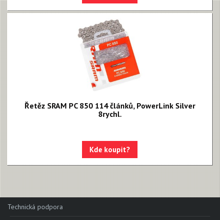
Apex 1
Apex
MOTIVE - NEW!!!
MAVEN - NEW!!!
DB8
DB6
Řetěz SRAM PC 850 114 článků, PowerLink Silver
DB4
8rychl.
Brzdové destičky
Kde koupit?
Brzdové hadice
Kazety
Kazety MTB
12 speed
Technická podpora
11 speed