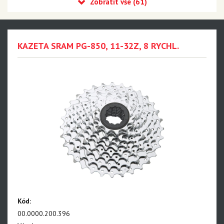
Eagle 90 Transmission
Eagle 70 Transmission
XX DH Transmission - NEW!!!
KAZETA SRAM PG-850, 11-32Z, 8 RYCHL.
Eagle S500 - NEW!!!
Eagle S200 - NEW!!!
Eagle S100 - NEW!!!
XX1 Eagle AXS
X01 Eagle AXS
GX Eagle AXS
XX1 Eagle
X01 Eagle
Kód:
GX Eagle
00.0000.200.396