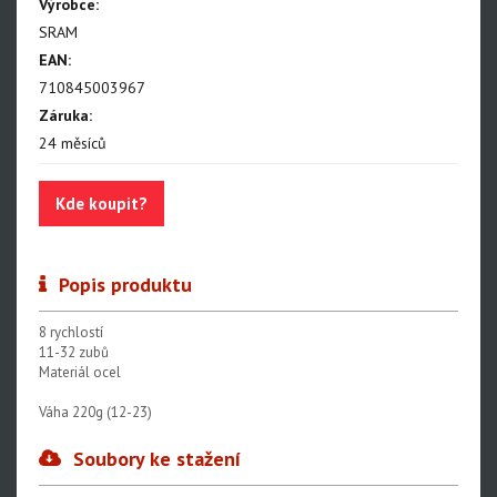
NX Eagle
Výrobce:
SRAM
SX Eagle
EAN:
X01DH
710845003967
Záruka:
GX
24 měsíců
GX DH
Kde koupit?
NX
X5
Popis produktu
Hammerhead Karoo
Red XPLR AXS E1
8 rychlostí
11-32 zubů
Red AXS E1
Materiál ocel
Force AXS E1
Váha 220g (12-23)
Rival AXS E1
Soubory ke stažení
Force XPLR AXS E1