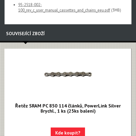
95-2518-002-
Rival XPLR AXS E1
100_rev_c_user_manual_cassettes_and_chains_eeu.pdf
(3MB)
Force eTap AXS Iridescent
Force eTap AXS
SOUVISEJÍCÍ ZBOŽÍ
Rival eTap AXS
Apex eTap AXS
XPLR AXS
Red eTap
Red22/Red
Force 1
Řetěz SRAM PC 850 114 článků, PowerLink Silver
Force22/Force
8rychl., 1 ks (25ks balení)
Rival 1
Rival22/Rival
Kde koupit?