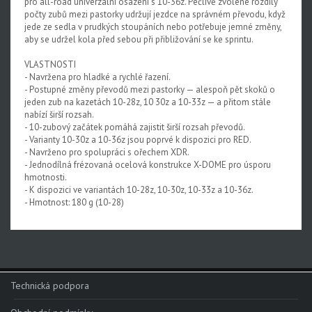
pro all-road univerzální osazení s 10-36z. Pečlivě zvolené rozdíly
počty zubů mezi pastorky udržují jezdce na správném převodu, když
Rival XPLR AXS E1
jede ze sedla v prudkých stoupáních nebo potřebuje jemné změny,
aby se udržel kola před sebou při přibližování se ke sprintu.
Force eTap AXS Iridescent
VLASTNOSTI
Force eTap AXS
- Navržena pro hladké a rychlé řazení.
- Postupné změny převodů mezi pastorky — alespoň pět skoků o
Rival eTap AXS
jeden zub na kazetách 10-28z, 10 30z a 10-33z — a přitom stále
nabízí širší rozsah.
Apex eTap AXS
- 10-zubový začátek pomáhá zajistit širší rozsah převodů.
- Varianty 10-30z a 10-36z jsou poprvé k dispozici pro RED.
XPLR AXS
- Navrženo pro spolupráci s ořechem XDR.
- Jednodílná frézovaná ocelová konstrukce X-DOME pro úsporu
Red eTap
hmotnosti.
- K dispozici ve variantách 10-28z, 10-30z, 10-33z a 10-36z.
Red22/Red
- Hmotnost: 180 g (10-28)
Force 1
Force22/Force
Rival 1
Technická podpora
Rival22/Rival