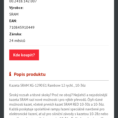
NX Eagle
00.2418.142.007
Výrobce:
SX Eagle
SRAM
X01DH
EAN:
710845910449
GX
Záruka:
GX DH
24 měsíců
NX
Kde koupit?
X5
Hammerhead Karoo
Popis produktu
Red XPLR AXS E1
Kazeta SRAM XG-1290 E1 Rainbow 12 rychl., 10-36z
Red AXS E1
Široký rozsah a těsné skoky? Proč ne obojí? Nejlehčí a nejodolnější
Force AXS E1
kazeta SRAM razí nové možnosti i pro výběr převodů. Čtyři různé
možnosti kazet, včetně prvních kazet SRAM RED 10-30z a 10-36z.
Rival AXS E1
Každá poskytuje spolehlivé rampy řazení speciálně navržené pro
elektronické řazení, ať už pro silniční závody s kazetou 10-28z nebo
Force XPLR AXS E1