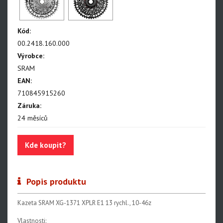
NX Eagle
SX Eagle
Kód:
X01DH
00.2418.160.000
GX
Výrobce:
SRAM
GX DH
EAN:
NX
710845915260
Záruka:
X5
24 měsíců
Hammerhead Karoo
Kde koupit?
Red XPLR AXS E1
Red AXS E1
Popis produktu
Force AXS E1
Rival AXS E1
Kazeta SRAM XG-1371 XPLR E1 13 rychl., 10-46z
Force XPLR AXS E1
Vlastnosti: