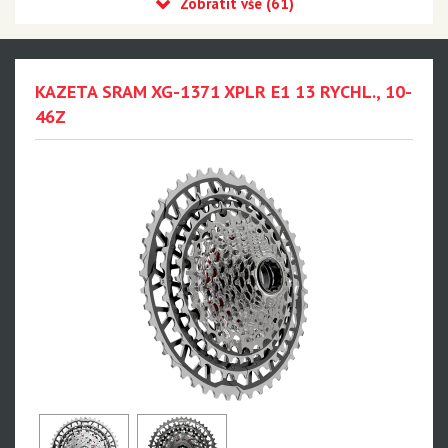
Eagle 90 Transmission
Eagle 70 Transmission
XX DH Transmission - NEW!!!
KAZETA SRAM XG-1371 XPLR E1 13 RYCHL., 10-
Eagle S500 - NEW!!!
46Z
Eagle S200 - NEW!!!
Eagle S100 - NEW!!!
XX1 Eagle AXS
X01 Eagle AXS
GX Eagle AXS
XX1 Eagle
X01 Eagle
GX Eagle