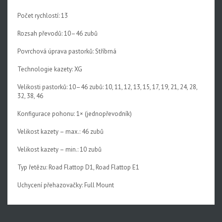
Rival XPLR AXS E1
Počet rychlostí: 13
Force eTap AXS Iridescent
Rozsah převodů: 10–46 zubů
Force eTap AXS
Povrchová úprava pastorků: Stříbrná
Rival eTap AXS
Technologie kazety: XG
Apex eTap AXS
Velikosti pastorků: 10–46 zubů: 10, 11, 12, 13, 15, 17, 19, 21, 24, 28,
32, 38, 46
XPLR AXS
Konfigurace pohonu: 1× (jednopřevodník)
Red eTap
Velikost kazety – max.: 46 zubů
Red22/Red
Velikost kazety – min.: 10 zubů
Force 1
Typ řetězu: Road Flattop D1, Road Flattop E1
Force22/Force
Uchycení přehazovačky: Full Mount
Rival 1
Rival22/Rival