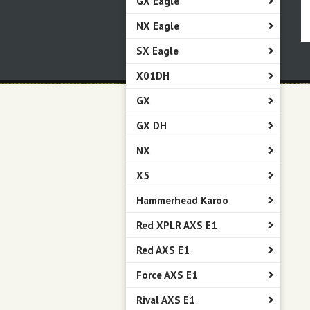
GX Eagle
NX Eagle
SX Eagle
X01DH
GX
GX DH
NX
X5
Hammerhead Karoo
Red XPLR AXS E1
Red AXS E1
Force AXS E1
Rival AXS E1