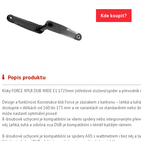
Kde koupit?
Popis produktu
Kliky FORCE XPLR DUB WIDE E1 1725mm (středové složení/spider a převodník n
Design a funkčnost. Konstrukce klik Force je zázrakem z karbonu – lehká a tuh
dostupné v délkách od 160 do 175 mm a ve variantách se standardním nebo šir
může nastavit optimální posed.
8-šroubové uchycení je kompatibilní se všemi spidery nebo integrovanými přev
něj. Lehká, tuhá a odolná osa DUB je kompatibilní s téměř každým rámem.
8-šroubové uchycení je kompatibilní se spidery AXS s wattmetrem i bez něj a t