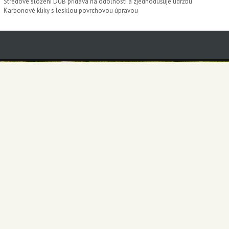
Středové složení DUB přidává na odolnosti a zjednodušuje údržbu
Karbonové kliky s lesklou povrchovou úpravou