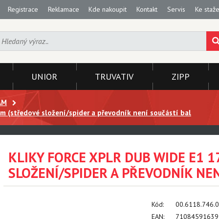
Registrace
Reklamace
Kde nakoupit
Kontakt
Servis
Ke staže
UNIOR
TRUVATIV
ZIPP
AM
(středové složení/spider a převodník není součástí bal
KLIKY FORCE XPLR DUB WIDE E1 
SLOŽENÍ/SPIDER A PŘEVODNÍK NE
Kód:
00.6118.746.
EAN:
71084591639