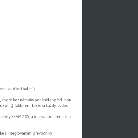
ení součástí balení)
á, aby tě bez námahy poháněla vpřed. Jsou
okým Q-faktorem, takže si každý jezdec
odníky SRAM AXS, a to s wattmetrem i bez
aké s integrovanými převodníky