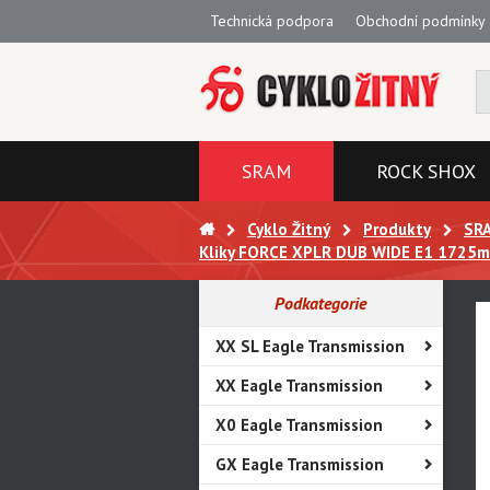
Technická podpora
Obchodní podmínky
SRAM
ROCK SHOX
Cyklo Žitný
Produkty
SR
Kliky FORCE XPLR DUB WIDE E1 1725mm 
Podkategorie
XX SL Eagle Transmission
XX Eagle Transmission
X0 Eagle Transmission
GX Eagle Transmission