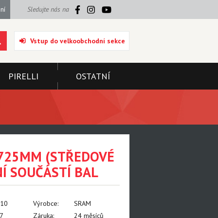
ní
Sledujte nás na
Vstup do velkoobchodní sekce
PIRELLI
OSTATNÍ
1725MM (STŘEDOVÉ
NÍ SOUČÁSTÍ BAL
010
Výrobce:
SRAM
7
Záruka:
24 měsíců