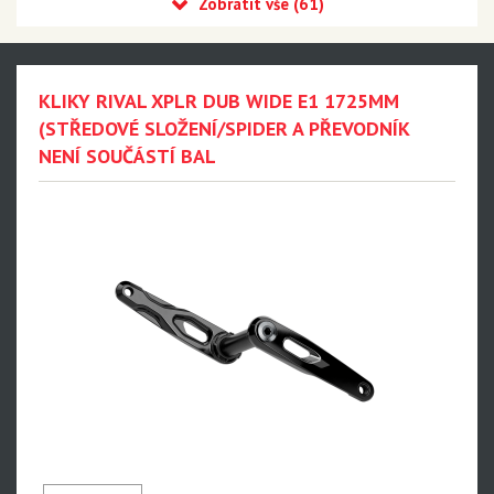
Eagle 90 Transmission
Eagle 70 Transmission
XX DH Transmission - NEW!!!
KLIKY RIVAL XPLR DUB WIDE E1 1725MM
Eagle S500 - NEW!!!
(STŘEDOVÉ SLOŽENÍ/SPIDER A PŘEVODNÍK
NENÍ SOUČÁSTÍ BAL
Eagle S200 - NEW!!!
Eagle S100 - NEW!!!
XX1 Eagle AXS
X01 Eagle AXS
GX Eagle AXS
XX1 Eagle
X01 Eagle
GX Eagle