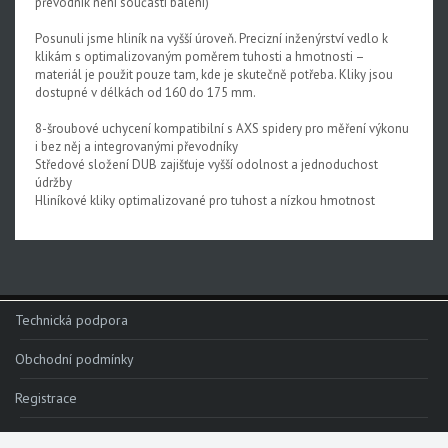
převodník není součástí balení)
Rival XPLR AXS E1
Posunuli jsme hliník na vyšší úroveň. Precizní inženýrství vedlo k
klikám s optimalizovaným poměrem tuhosti a hmotnosti –
Force eTap AXS Iridescent
materiál je použit pouze tam, kde je skutečně potřeba. Kliky jsou
dostupné v délkách od 160 do 175 mm.
Force eTap AXS
8-šroubové uchycení kompatibilní s AXS spidery pro měření výkonu
Rival eTap AXS
i bez něj a integrovanými převodníky
Středové složení DUB zajišťuje vyšší odolnost a jednoduchost
Apex eTap AXS
údržby
Hliníkové kliky optimalizované pro tuhost a nízkou hmotnost
XPLR AXS
Red eTap
Red22/Red
Force 1
Technická podpora
Force22/Force
Obchodní podmínky
Rival 1
Registrace
Rival22/Rival
Reklamace