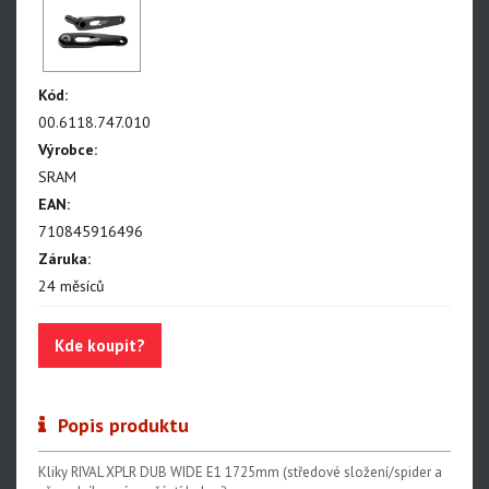
NX Eagle
SX Eagle
X01DH
Kód:
GX
00.6118.747.010
Výrobce:
GX DH
SRAM
NX
EAN:
710845916496
X5
Záruka:
Hammerhead Karoo
24 měsíců
Red XPLR AXS E1
Kde koupit?
Red AXS E1
Force AXS E1
Popis produktu
Rival AXS E1
Kliky RIVAL XPLR DUB WIDE E1 1725mm (středové složení/spider a
Force XPLR AXS E1