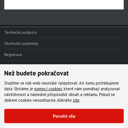
Apex 1
Apex
MOTIVE - NEW!!!
Technická podpora
MAVEN - NEW!!!
Obchodní podmínky
DB8
DB6
Registrace
DB4
Reklamace
Než budete pokračovat
Kde nakoupit
Brzdové destičky
Snažíme se náš web neustále vylepšovat. A k tomu potřebujeme
Kontakt
data. Sbíráme je
pomocí cookies
, které nám pomáhají analyzovat
Brzdové hadice
návštěvnost a následně přizpůsobit obsah a reklamu. Pokud se
Servis
sběrem cookies nesouhlasíte, klikněte
zde
.
Kazety
Ke stažení
Kliky, převodníky
Povolit vše
Kotoučové brzdy
© 2000-2026 Všechna práva vyhrazena,
Cyklo Žitný, s.r.o.
|
Zásady cookies