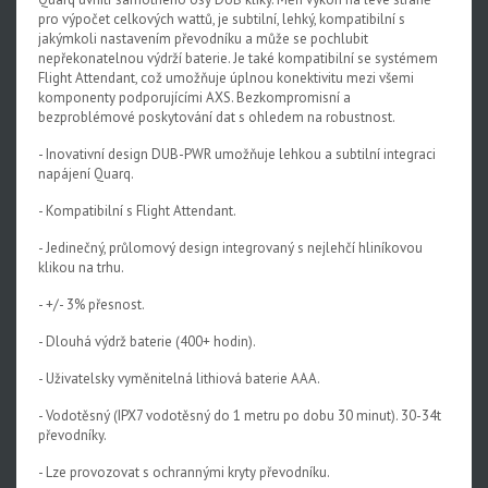
pro výpočet celkových wattů, je subtilní, lehký, kompatibilní s
Rival XPLR AXS E1
jakýmkoli nastavením převodníku a může se pochlubit
nepřekonatelnou výdrží baterie. Je také kompatibilní se systémem
Force eTap AXS Iridescent
Flight Attendant, což umožňuje úplnou konektivitu mezi všemi
komponenty podporujícími AXS. Bezkompromisní a
Force eTap AXS
bezproblémové poskytování dat s ohledem na robustnost.
Rival eTap AXS
- Inovativní design DUB-PWR umožňuje lehkou a subtilní integraci
napájení Quarq.
Apex eTap AXS
- Kompatibilní s Flight Attendant.
XPLR AXS
- Jedinečný, průlomový design integrovaný s nejlehčí hliníkovou
Red eTap
klikou na trhu.
Red22/Red
- +/- 3% přesnost.
Force 1
- Dlouhá výdrž baterie (400+ hodin).
Force22/Force
- Uživatelsky vyměnitelná lithiová baterie AAA.
- Vodotěsný (IPX7 vodotěsný do 1 metru po dobu 30 minut). 30-34t
Rival 1
převodníky.
Rival22/Rival
- Lze provozovat s ochrannými kryty převodníku.