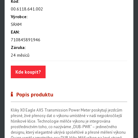
NX Eagle
Kód:
00.6118.641.002
SX Eagle
Výrobce:
X01DH
SRAM
EAN:
GX
710845891946
GX DH
Záruka:
24 měsíců
NX
X5
Kde koupit?
Hammerhead Karoo
Red XPLR AXS E1
Popis produktu
Red AXS E1
Kliky X0 Eagle AXS Transmission Power Meter poskytují jezdcům
Force AXS E1
přesné, živé přenosy dat o výkonu umístěné v naší nejpokročilejší
hliníkové klice. Technologie měřiče výkonu je integrována
Rival AXS E1
prostřednictvím toho, co nazýváme „DUB-PWR“ – jedinečného
designu, který elegantně ukrývá spolehlivé a přesné měření výkonu
Force XPLR AXS E1
Quarq uvnitř samotného osy DUB kliky. Měří výkon na levé straně