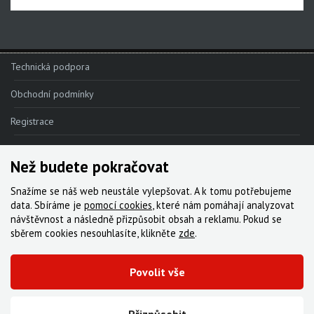
Apex 1
Apex
MOTIVE - NEW!!!
Technická podpora
MAVEN - NEW!!!
Obchodní podmínky
DB8
Registrace
DB6
Reklamace
DB4
Než budete pokračovat
Kde nakoupit
Snažíme se náš web neustále vylepšovat. A k tomu potřebujeme
Brzdové destičky
Kontakt
data. Sbíráme je
pomocí cookies
, které nám pomáhají analyzovat
návštěvnost a následně přizpůsobit obsah a reklamu. Pokud se
Brzdové hadice
Servis
sběrem cookies nesouhlasíte, klikněte
zde
.
Kazety
Ke stažení
Povolit vše
Kliky, převodníky
© 2000-2026 Všechna práva vyhrazena,
Cyklo Žitný, s.r.o.
|
Zásady cookies
Kotoučové brzdy
Vytvořila digitální agentura FEO