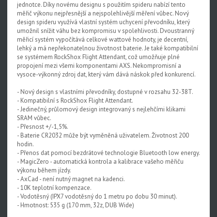
jednotce. Díky novému designu s použitím spideru nabízí tento
Rival XPLR AXS E1
měřič výkonu nejpřesnější a nejspolehlivější měření vůbec. Nový
design spideru využívá vlastní systém uchycení převodníku, který
Force eTap AXS Iridescent
umožnil snížit váhu bez kompromisu v spolehlivosti. Dvoustranný
měřicí systém vypočítává celkové wattové hodnoty, je decentní,
Force eTap AXS
lehký a má nepřekonatelnou životnost baterie. Je také kompatibilní
se systémem RockShox Flight Attendant, což umožňuje plné
Rival eTap AXS
propojení mezi všemi komponentami AXS. Nekompromisní a
vysoce-výkonný zdroj dat, který vám dává náskok před konkurencí.
Apex eTap AXS
- Nový design s vlastními převodníky, dostupné v rozsahu 32-38T.
XPLR AXS
- Kompatibilní s RockShox Flight Attendant.
- Jedinečný, průlomový design integrovaný s nejlehčími klikami
Red eTap
SRAM vůbec.
- Přesnost +/-1,5%.
Red22/Red
- Baterie CR2032 může být vyměněná uživatelem. Životnost 200
hodin.
Force 1
- Přenos dat pomocí bezdrátové technologie Bluetooth low energy.
- MagicZero - automatická kontrola a kalibrace vašeho měřiču
Force22/Force
výkonu během jízdy.
- AxCad - není nutný magnet na kadenci.
Rival 1
- 10K teplotní kompenzace.
- Vodotěsný (IPX7 vodotěsný do 1 metru po dobu 30 minut).
Rival22/Rival
- Hmotnost: 535 g (170 mm, 32z, DUB Wide)