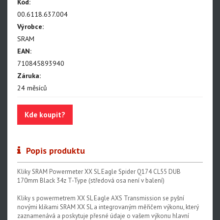
NX Eagle
Kód:
00.6118.637.004
SX Eagle
Výrobce:
X01DH
SRAM
EAN:
GX
710845893940
GX DH
Záruka:
24 měsíců
NX
X5
Kde koupit?
Hammerhead Karoo
Red XPLR AXS E1
Popis produktu
Red AXS E1
Kliky SRAM Powermeter XX SL Eagle Spider Q174 CL55 DUB
Force AXS E1
170mm Black 34z T-Type (středová osa není v balení)
Rival AXS E1
Kliky s powermetrem XX SL Eagle AXS Transmission se pyšní
novými klikami SRAM XX SL a integrovaným měřičem výkonu, který
Force XPLR AXS E1
zaznamenává a poskytuje přesné údaje o vašem výkonu hlavní