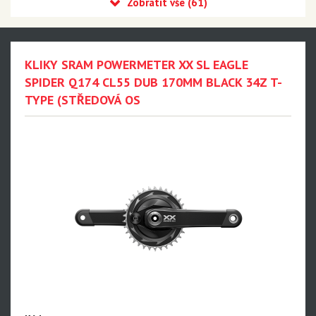
Eagle 90 Transmission
Eagle 70 Transmission
XX DH Transmission - NEW!!!
KLIKY SRAM POWERMETER XX SL EAGLE
Eagle S500 - NEW!!!
SPIDER Q174 CL55 DUB 170MM BLACK 34Z T-
TYPE (STŘEDOVÁ OS
Eagle S200 - NEW!!!
Eagle S100 - NEW!!!
XX1 Eagle AXS
X01 Eagle AXS
GX Eagle AXS
XX1 Eagle
X01 Eagle
GX Eagle