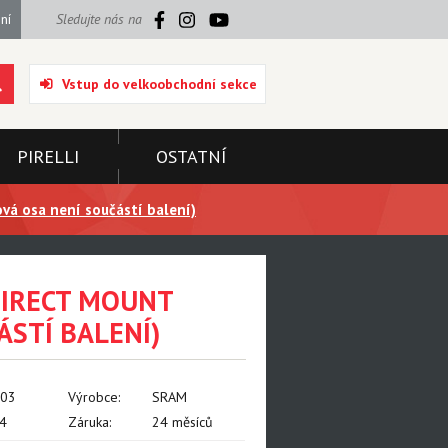
ní
Sledujte nás na
Vstup do velkoobchodní sekce
PIRELLI
OSTATNÍ
á osa není součástí balení)
DIRECT MOUNT
ÁSTÍ BALENÍ)
003
Výrobce:
SRAM
4
Záruka:
24 měsíců