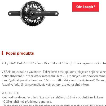
Kde koupit?
Popis produktu
Kliky SRAM Red E1 DUB 170mm Direct Mount 5037z (ložiska nejsou součástí ba
V SRAM neusínají na vavřínech. Takže když našli způsoby, jak jejich nejlehčí a nejt
optimalizované složení vrstev materiálu ubírá 29 g z dutých karbonových ramen 
trendů, přidali první karbonovou 160 mm délku kliky. Rozložení převodů X-Ra
řazení vpředu, čímž maximalizuje vaši schopnost jet na plný výkon.
VLASTNOSTI
- Jednodílný dvoupřevodník (2x) stojí za lehčími, tužšími a odolnějšími klikami.
- O 29 g lehčí než předchozí generace.
- Technologie převodů X-Range vám poskytuje větší rozsah a plynulejší řazení,