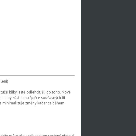
lení)
užší kliky ještě odlehčit, šli do toho. Nové
a aby zůstali na špičce současných fit
nge minimalizuje změny kadence během
 takže máte vždy zařazen ten správný převod.