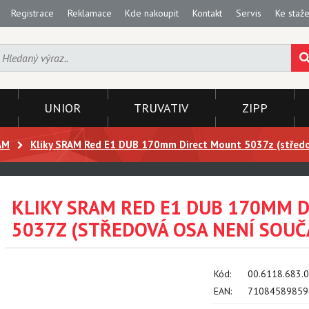
Registrace
Reklamace
Kde nakoupit
Kontakt
Servis
Ke staže
UNIOR
TRUVATIV
ZIPP
AM
Kliky SRAM Red E1 DUB 170mm Direct Mount 5037z (středov
KLIKY SRAM RED E1 DUB 170MM 
5037Z (STŘEDOVÁ OSA NENÍ SOUČ
Kód:
00.6118.683.
EAN:
71084589859