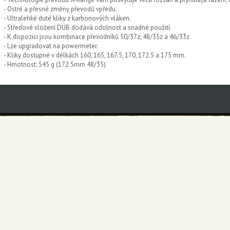
- Ostré a přesné změny převodů vpředu.
- Ultralehké duté kliky z karbonových vláken.
- Středové složení DUB dodává odolnost a snadné použití.
- K dispozici jsou kombinace převodníků 50/37z, 48/35z a 46/33z.
- Lze upgradovat na powermeter.
- Kliky dostupné v délkách 160, 165, 167.5, 170, 172.5 a 175 mm.
- Hmotnost: 545 g (172.5mm 48/35)