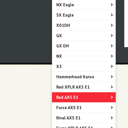
NX Eagle
SX Eagle
X01DH
GX
GX DH
NX
X5
Hammerhead Karoo
Red XPLR AXS E1
Red AXS E1
Force AXS E1
Rival AXS E1