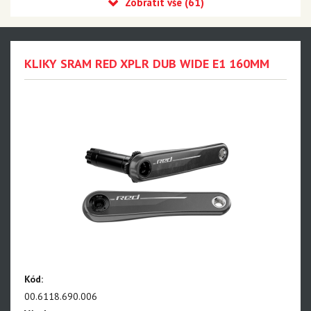
Eagle 90 Transmission
Eagle 70 Transmission
XX DH Transmission - NEW!!!
KLIKY SRAM RED XPLR DUB WIDE E1 160MM
Eagle S500 - NEW!!!
Eagle S200 - NEW!!!
Eagle S100 - NEW!!!
XX1 Eagle AXS
X01 Eagle AXS
GX Eagle AXS
XX1 Eagle
X01 Eagle
Kód:
GX Eagle
00.6118.690.006