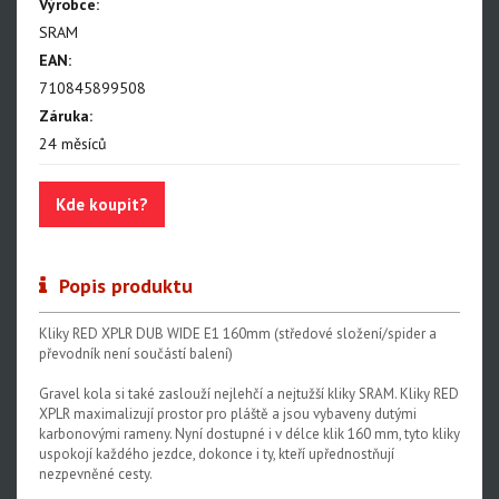
NX Eagle
Výrobce:
SRAM
SX Eagle
EAN:
X01DH
710845899508
Záruka:
GX
24 měsíců
GX DH
Kde koupit?
NX
X5
Popis produktu
Hammerhead Karoo
Red XPLR AXS E1
Kliky RED XPLR DUB WIDE E1 160mm (středové složení/spider a
převodník není součástí balení)
Red AXS E1
Gravel kola si také zaslouží nejlehčí a nejtužší kliky SRAM. Kliky RED
Force AXS E1
XPLR maximalizují prostor pro pláště a jsou vybaveny dutými
karbonovými rameny. Nyní dostupné i v délce klik 160 mm, tyto kliky
Rival AXS E1
uspokojí každého jezdce, dokonce i ty, kteří upřednostňují
nezpevněné cesty.
Force XPLR AXS E1