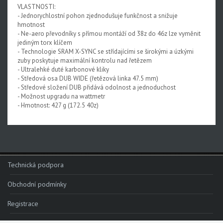
VLASTNOSTI:
Rival XPLR AXS E1
- Jednorychlostní pohon zjednodušuje funkčnost a snižuje
hmotnost
Force eTap AXS Iridescent
- Ne-aero převodníky s přímou montáží od 38z do 46z lze vyměnit
jediným torx klíčem
Force eTap AXS
- Technologie SRAM X-SYNC se střídajícími se širokými a úzkými
zuby poskytuje maximální kontrolu nad řetězem
Rival eTap AXS
- Ultralehké duté karbonové kliky
- Středová osa DUB WIDE (řetězová linka 47.5 mm)
Apex eTap AXS
- Středové složení DUB přidává odolnost a jednoduchost
- Možnost upgradu na wattmetr
XPLR AXS
- Hmotnost: 427 g (172.5 40z)
Red eTap
Red22/Red
Force 1
Technická podpora
Force22/Force
Obchodní podmínky
Rival 1
Registrace
Rival22/Rival