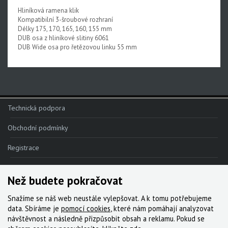
Hliníková ramena klik
Rival XPLR AXS E1
Kompatibilní 3-šroubové rozhraní
Délky 175, 170, 165, 160, 155 mm
Force eTap AXS Iridescent
DUB osa z hliníkové slitiny 6061
DUB Wide osa pro řetězovou linku 55 mm
Force eTap AXS
Rival eTap AXS
Apex eTap AXS
XPLR AXS
Technická podpora
Red eTap
Obchodní podmínky
Red22/Red
Registrace
Force 1
Reklamace
Force22/Force
Než budete pokračovat
Kde nakoupit
Rival 1
Snažíme se náš web neustále vylepšovat. A k tomu potřebujeme
Kontakt
data. Sbíráme je
pomocí cookies
, které nám pomáhají analyzovat
Rival22/Rival
návštěvnost a následně přizpůsobit obsah a reklamu. Pokud se
Servis