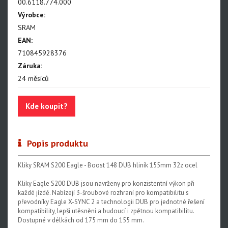
NX Eagle
00.6118.774.000
Výrobce:
SX Eagle
SRAM
X01DH
EAN:
710845928376
GX
Záruka:
GX DH
24 měsíců
NX
Kde koupit?
X5
Hammerhead Karoo
Popis produktu
Red XPLR AXS E1
Kliky SRAM S200 Eagle - Boost 148 DUB hliník 155mm 32z ocel
Red AXS E1
Kliky Eagle S200 DUB jsou navrženy pro konzistentní výkon při
Force AXS E1
každé jízdě. Nabízejí 3-šroubové rozhraní pro kompatibilitu s
převodníky Eagle X-SYNC 2 a technologii DUB pro jednotné řešení
Rival AXS E1
kompatibility, lepší utěsnění a budoucí i zpětnou kompatibilitu.
Dostupné v délkách od 175 mm do 155 mm.
Force XPLR AXS E1