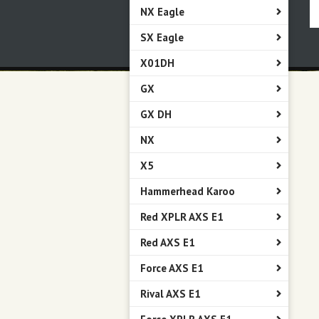
NX Eagle
SX Eagle
X01DH
GX
GX DH
NX
X5
Hammerhead Karoo
Red XPLR AXS E1
Red AXS E1
Force AXS E1
Rival AXS E1