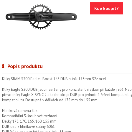
Kde koupit?
Popis produktu
Kliky SRAM S200 Eagle - Boost 148 DUB hliník 175mm 32z ocel
Kliky Eagle S200 DUB jsou navrženy pro konzistentní výkon při každé jízdě. Nabí
převodníky Eagle X-SYNC 2 a technologii DUB pro jednotné řešení kompatibility,
kompatibilitu. Dostupné v délkách od 175 mm do 155 mm.
Hliníková ramena klik
Kompatibilní 3-šroubové rozhraní
Délky 175, 170, 165, 160, 155 mm
DUB osa z hliníkové slitiny 6061
DUB Wide osa pro řetězovou linku 55 mm