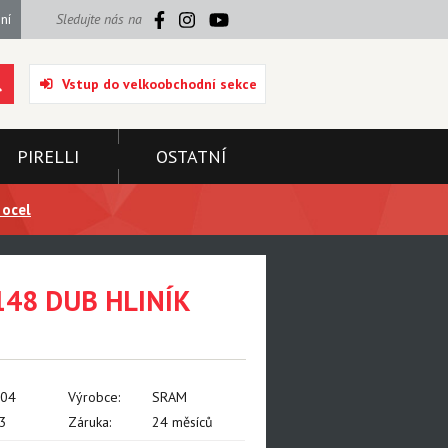
ní
Sledujte nás na
Vstup do velkoobchodní sekce
PIRELLI
OSTATNÍ
 ocel
148 DUB HLINÍK
004
Výrobce:
SRAM
3
Záruka:
24 měsíců