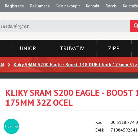
Registrace
Reklamace
Kde nakoupit
Kontakt
Servis
Ke staže
UNIOR
TRUVATIV
ZIPP
AM
Kliky SRAM S200 Eagle - Boost 148 DUB hliník 175mm 32z
KLIKY SRAM S200 EAGLE - BOOST 
175MM 32Z OCEL
Kód:
00.6118.774.
Novinka
EAN:
71084592841