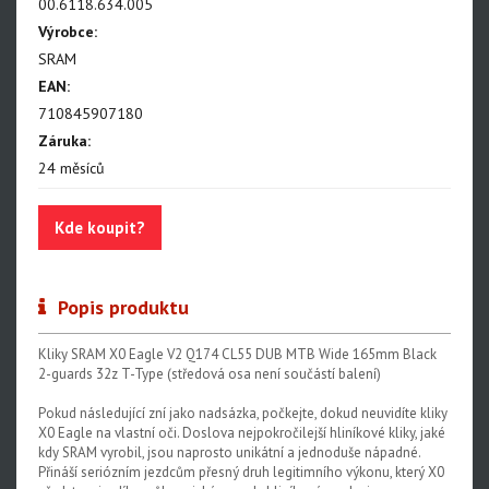
NX Eagle
00.6118.634.005
Výrobce:
SX Eagle
SRAM
X01DH
EAN:
710845907180
GX
Záruka:
GX DH
24 měsíců
NX
Kde koupit?
X5
Hammerhead Karoo
Popis produktu
Red XPLR AXS E1
Kliky SRAM X0 Eagle V2 Q174 CL55 DUB MTB Wide 165mm Black
Red AXS E1
2-guards 32z T-Type (středová osa není součástí balení)
Force AXS E1
Pokud následující zní jako nadsázka, počkejte, dokud neuvidíte kliky
X0 Eagle na vlastní oči. Doslova nejpokročilejší hliníkové kliky, jaké
Rival AXS E1
kdy SRAM vyrobil, jsou naprosto unikátní a jednoduše nápadné.
Přináší seriózním jezdcům přesný druh legitimního výkonu, který X0
Force XPLR AXS E1