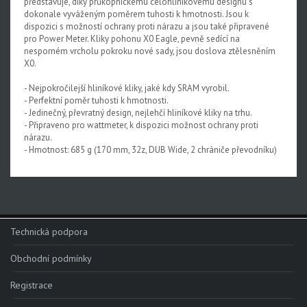
představuje, díky průkopnickému celohliníkovému designu s
dokonale vyváženým poměrem tuhosti k hmotnosti. Jsou k
Rival XPLR AXS E1
dispozici s možností ochrany proti nárazu a jsou také připravené
pro Power Meter. Kliky pohonu X0 Eagle, pevně sedící na
Force eTap AXS Iridescent
nesporném vrcholu pokroku nové sady, jsou doslova ztělesněním
X0.
Force eTap AXS
- Nejpokročilejší hliníkové kliky, jaké kdy SRAM vyrobil.
Rival eTap AXS
- Perfektní poměr tuhosti k hmotnosti.
- Jedinečný, převratný design, nejlehčí hliníkové kliky na trhu.
Apex eTap AXS
- Připraveno pro wattmeter, k dispozici možnost ochrany proti
nárazu.
XPLR AXS
- Hmotnost: 685 g (170 mm, 32z, DUB Wide, 2 chrániče převodníku)
Red eTap
Red22/Red
Force 1
Technická podpora
Force22/Force
Obchodní podmínky
Rival 1
Registrace
Rival22/Rival