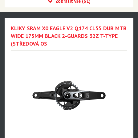
Eagle 90 Transmission
Eagle 70 Transmission
XX DH Transmission - NEW!!!
KLIKY SRAM X0 EAGLE V2 Q174 CL55 DUB MTB
Eagle S500 - NEW!!!
WIDE 175MM BLACK 2-GUARDS 32Z T-TYPE
(STŘEDOVÁ OS
Eagle S200 - NEW!!!
Eagle S100 - NEW!!!
XX1 Eagle AXS
X01 Eagle AXS
GX Eagle AXS
XX1 Eagle
X01 Eagle
GX Eagle