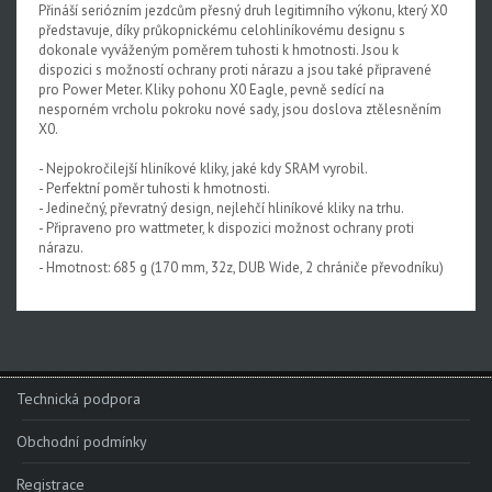
Přináší seriózním jezdcům přesný druh legitimního výkonu, který X0
Rival XPLR AXS E1
představuje, díky průkopnickému celohliníkovému designu s
dokonale vyváženým poměrem tuhosti k hmotnosti. Jsou k
Force eTap AXS Iridescent
dispozici s možností ochrany proti nárazu a jsou také připravené
pro Power Meter. Kliky pohonu X0 Eagle, pevně sedící na
Force eTap AXS
nesporném vrcholu pokroku nové sady, jsou doslova ztělesněním
X0.
Rival eTap AXS
- Nejpokročilejší hliníkové kliky, jaké kdy SRAM vyrobil.
Apex eTap AXS
- Perfektní poměr tuhosti k hmotnosti.
- Jedinečný, převratný design, nejlehčí hliníkové kliky na trhu.
XPLR AXS
- Připraveno pro wattmeter, k dispozici možnost ochrany proti
nárazu.
Red eTap
- Hmotnost: 685 g (170 mm, 32z, DUB Wide, 2 chrániče převodníku)
Red22/Red
Force 1
Force22/Force
Technická podpora
Rival 1
Obchodní podmínky
Rival22/Rival
Registrace