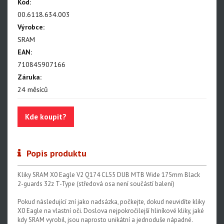
NX Eagle
Kód:
00.6118.634.003
SX Eagle
Výrobce:
X01DH
SRAM
EAN:
GX
710845907166
GX DH
Záruka:
24 měsíců
NX
X5
Kde koupit?
Hammerhead Karoo
Red XPLR AXS E1
Popis produktu
Red AXS E1
Kliky SRAM X0 Eagle V2 Q174 CL55 DUB MTB Wide 175mm Black
Force AXS E1
2-guards 32z T-Type (středová osa není součástí balení)
Rival AXS E1
Pokud následující zní jako nadsázka, počkejte, dokud neuvidíte kliky
X0 Eagle na vlastní oči. Doslova nejpokročilejší hliníkové kliky, jaké
Force XPLR AXS E1
kdy SRAM vyrobil, jsou naprosto unikátní a jednoduše nápadné.