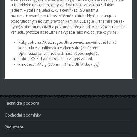
ultralehkým designem, který využívá uhlíková vlákna s dutým
Rival XPLR AXS E1
jádrem – stále nejlehčí kliky s certifikací ISO na trhu,
maximalizované pro tuhost vítězného titulu. Nyní je spárujte s
Force eTap AXS Iridescent
pozoruhodným novým převodníkem XX SL Eagle Transmission (T-
Type) s přímou montáží a pozornost přejde od jejich výkonu k jejich
Force eTap AXS
vzhledu, protože absolutně nevypadá jako nic, co jste kdy viděli.
Rival eTap AXS
Kliky pohonu XX SL Eagle: Ultra pevné, neuvěřitelně lehká
konstrukce z uhlíkových vláken s dutým jádrem.
Apex eTap AXS
Optimalizovaná hmotnost, naše vůbec nejlehčí.
Pohon XX SL Eagle: Dosud nevídaný vzhled.
XPLR AXS
Hmotnost: 475 g (175 mm, 34z, DUB Wide, kryty)
Red eTap
Red22/Red
Force 1
Technická podpora
Force22/Force
Obchodní podmínky
Rival 1
Registrace
Rival22/Rival