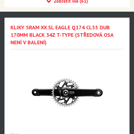
Eagle 90 Transmission
Eagle 70 Transmission
XX DH Transmission - NEW!!!
KLIKY SRAM XX SL EAGLE Q174 CL55 DUB
Eagle S500 - NEW!!!
170MM BLACK 34Z T-TYPE (STŘEDOVÁ OSA
NENÍ V BALENÍ)
Eagle S200 - NEW!!!
Eagle S100 - NEW!!!
XX1 Eagle AXS
X01 Eagle AXS
GX Eagle AXS
XX1 Eagle
X01 Eagle
GX Eagle