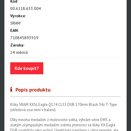
NX Eagle
Kód:
00.6118.633.004
SX Eagle
Výrobce:
X01DH
SRAM
EAN:
GX
710845893919
GX DH
Záruka:
24 měsíců
NX
X5
Kde koupit?
Hammerhead Karoo
Red XPLR AXS E1
Popis produktu
Red AXS E1
Kliky SRAM XXSL Eagle Q174 CL55 DUB 170mm Black 34z T-Type
Force AXS E1
(středová osa není v balení)
Rival AXS E1
Díky mnoha medailím z mistrovství světa, výhrám série EWS a
zlatým olympijským medailím svému jmenovci se kliky XX Eagle
Force XPLR AXS E1
DUB osvědčily jako vrchol. Uvnitř byly navrženy s ultra pevným, ale