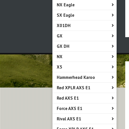
NX Eagle
SX Eagle
X01DH
GX
GX DH
NX
X5
Hammerhead Karoo
Red XPLR AXS E1
Red AXS E1
Force AXS E1
Rival AXS E1