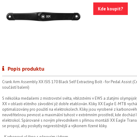
Kde koupit?
Popis produktu
Crank Arm Assembly XX ISIS 170 Black Self Extracting Bolt - for Pedal Assist (
součástí balení)
S několika medailemi z mistrovství světa, vítězstvími v EWS a zlatými olympi
XX v oblasti elitního závodění již dobře etablován. Kliky XX Eagle E-MTB vycház
optimalizovány pro použití na elektrokolech. Kliky jsou vyrobené z karbonové
neuvěřitelnou pevnost a maximální tuhost v extrémním prostředí, kde docház
elektrokol. Spárované s novým převodníkem s přímou montáží XX Eagle Transmi
se propojí, aby poskytly nejprestižnější a výkonem řízené kliky.
- Karbonové vlákno s pěnovým jádrem.