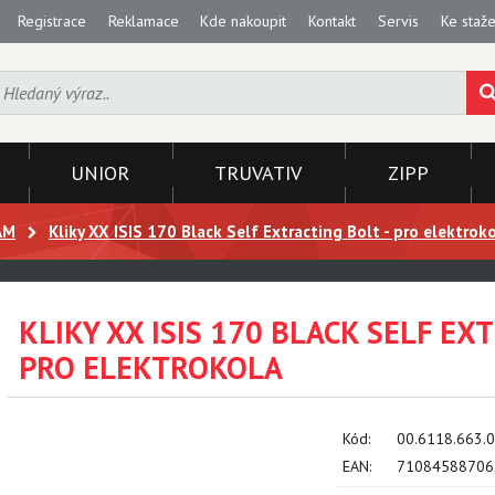
Registrace
Reklamace
Kde nakoupit
Kontakt
Servis
Ke staže
UNIOR
TRUVATIV
ZIPP
AM
Kliky XX ISIS 170 Black Self Extracting Bolt - pro elektrok
KLIKY XX ISIS 170 BLACK SELF EX
PRO ELEKTROKOLA
Kód:
00.6118.663.
EAN:
71084588706