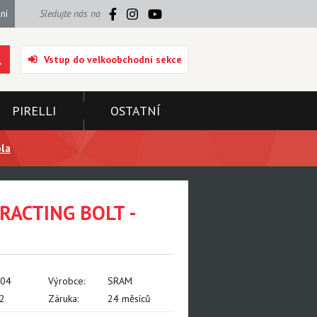
ní
Sledujte nás na
Vstup do velkoobchodní sekce
PIRELLI
OSTATNÍ
ola
TRACTING BOLT -
004
Výrobce:
SRAM
2
Záruka:
24 měsíců