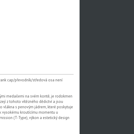
Crank cap/převodník/středová osa není
jskými medailemi na svém kontě, je rodokmen
ejí z tohoto vítězného dědictví a jsou
ho vlákna s penovým jádrem, které poskytuje
í k vysokému kroutícímu momentu u
ssion (T-Type), výkon a estetický design