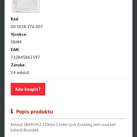
NX Eagle
SX Eagle
Kód:
X01DH
00.5018.176.007
GX
Výrobce:
SRAM
GX DH
EAN:
NX
710845862397
Záruka:
X5
24 měsíců
Hammerhead Karoo
Kde koupit?
Red XPLR AXS E1
Red AXS E1
Popis produktu
Force AXS E1
Rival AXS E1
Kotouč SRAM HS2 220mm Center Lock (lockring není součástí
balení) Rounded
Force XPLR AXS E1