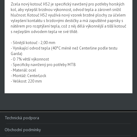
Zcela nový kotouč HS2 je specifický navržený pro potřeby horských
Rival XPLR AXS E1
kol, aby vylepšil brzdnou výkonnost, odvod tepla a zároveň snížil
hlučnost. Kotouč HS2 využívá nový vzorek brzdné plochy za účelem
Force eTap AXS Iridescent
vylepšení kontaktu s brzdovými destičky a má zapuštěné paprsky s
nátěrem pro rozptýlení tepla, což z něj dělá výkonnější a tišší kotouč
Force eTap AXS
s nejlepším odvodem tepla ve své třídě.
Rival eTap AXS
- Silnější kotouč - 2,00 mm
- Vynikající odvod tepla (40°C méně než Centerline podle testu
Apex eTap AXS
Garda)
- O 7% větší výkonnost
XPLR AXS
- Specificky navržený pro potřeby MTB
- Materiál: ocel
Red eTap
- Montáž: CenterLock
- Velikost: 220 mm
Red22/Red
Force 1
Force22/Force
Rival 1
Technická podpora
Rival22/Rival
Obchodní podmínky