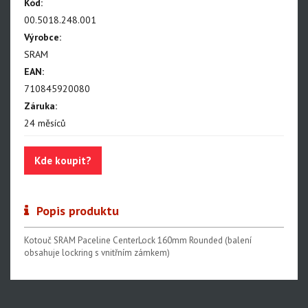
NX Eagle
Kód:
00.5018.248.001
SX Eagle
Výrobce:
X01DH
SRAM
EAN:
GX
710845920080
GX DH
Záruka:
24 měsíců
NX
X5
Kde koupit?
Hammerhead Karoo
Red XPLR AXS E1
Popis produktu
Red AXS E1
Kotouč SRAM Paceline CenterLock 160mm Rounded (balení
Force AXS E1
obsahuje lockring s vnitřním zámkem)
Rival AXS E1
Force XPLR AXS E1