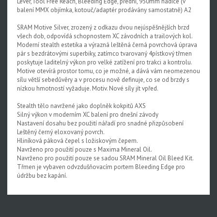
Lever,Tool Free Reach, Bleeding Edge, přední, 950mm hadice (v
balení MMX objímka, kotouč/adaptér prodávány samostatně) A2
Rival XPLR AXS E1
SRAM Motive Silver, zrozený z odkazu dvou nejúspěšnějších brzd
Force eTap AXS Iridescent
všech dob, odpovídá schopnostem XC závodních a trailových kol.
Moderní stealth estetika a výrazná leštěná černá povrchová úprava
Force eTap AXS
pár s bezdrátovými superbiky, zatímco tvarovaný 4pístkový třmen
poskytuje laditelný výkon pro velké zatížení pro trakci a kontrolu.
Rival eTap AXS
Motive otevírá prostor tomu, co je možné, a dává vám neomezenou
sílu větší sebedůvěry a v procesu nově definuje, co se od brzdy s
Apex eTap AXS
nízkou hmotností vyžaduje. Motiv. Nové síly jít vpřed.
XPLR AXS
Stealth tělo navržené jako doplněk kokpitů AXS
Silný výkon v moderním XC balení pro dnešní závody
Red eTap
Nastavení dosahu bez použití nářadí pro snadné přizpůsobení
Leštěný černý eloxovaný povrch.
Red22/Red
Hliníková páková čepel s ložiskovým čepem.
Navrženo pro použití pouze s Maxima Mineral Oil.
Force 1
Navrženo pro použití pouze se sadou SRAM Mineral Oil Bleed Kit.
Třmen je vybaven odvzdušňovacím portem Bleeding Edge pro
Force22/Force
údržbu bez kapání.
Rival 1
Rival22/Rival