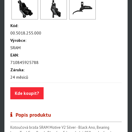
NX Eagle
SX Eagle
X01DH
Kód:
GX
00.5018.255.000
Výrobce:
GX DH
SRAM
NX
EAN:
710845925788
X5
Záruka:
Hammerhead Karoo
24 měsíců
Red XPLR AXS E1
Kde koupit?
Red AXS E1
Force AXS E1
Popis produktu
Rival AXS E1
Kotoučová brzda SRAM Motive V2 Silver - Black Ano, Bearing
Force XPLR AXS E1