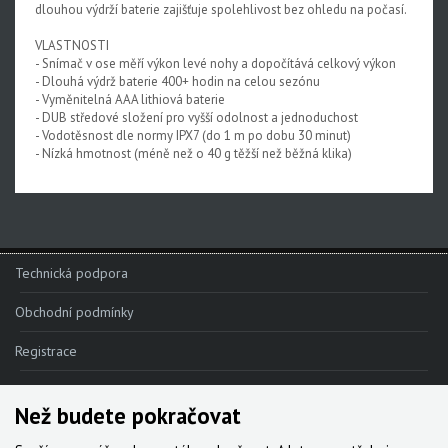
dlouhou výdrží baterie zajišťuje spolehlivost bez ohledu na počasí.
Rival XPLR AXS E1
VLASTNOSTI
Force eTap AXS Iridescent
- Snímač v ose měří výkon levé nohy a dopočítává celkový výkon
- Dlouhá výdrž baterie 400+ hodin na celou sezónu
Force eTap AXS
- Vyměnitelná AAA lithiová baterie
- DUB středové složení pro vyšší odolnost a jednoduchost
Rival eTap AXS
- Vodotěsnost dle normy IPX7 (do 1 m po dobu 30 minut)
- Nízká hmotnost (méně než o 40 g těžší než běžná klika)
Apex eTap AXS
XPLR AXS
Red eTap
Technická podpora
Red22/Red
Obchodní podmínky
Force 1
Force22/Force
Registrace
Rival 1
Reklamace
Než budete pokračovat
Rival22/Rival
Kde nakoupit