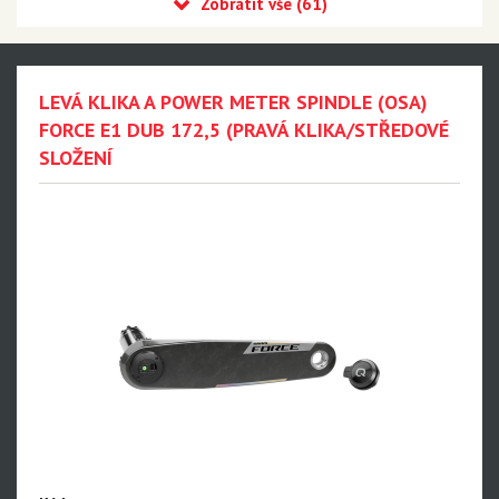
Eagle 90 Transmission
Eagle 70 Transmission
XX DH Transmission - NEW!!!
LEVÁ KLIKA A POWER METER SPINDLE (OSA)
Eagle S500 - NEW!!!
FORCE E1 DUB 172,5 (PRAVÁ KLIKA/STŘEDOVÉ
SLOŽENÍ
Eagle S200 - NEW!!!
Eagle S100 - NEW!!!
XX1 Eagle AXS
X01 Eagle AXS
GX Eagle AXS
XX1 Eagle
X01 Eagle
GX Eagle