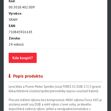
NX Eagle
Kód:
00.3018.402.009
SX Eagle
Výrobce:
X01DH
SRAM
EAN:
GX
710845926143
GX DH
Záruka:
24 měsíců
NX
X5
Kde koupit?
Hammerhead Karoo
Red XPLR AXS E1
Popis produktu
Red AXS E1
Levá klika a Power Meter Spindle (osa) FORCE E1 DUB 172,5 (pravá
Force AXS E1
klika/středové složení/spider/převodníky nejsou součástí balení)
Rival AXS E1
Precizní měření výkonu bez kompromisů. Měřič výkonu Force AXS je
uložený uvnitř osy DUB a měří výkon z levé nohy, ze kterého
Force XPLR AXS E1
dopočítává celkový výkon. Lehká a nenápadná konstrukce s