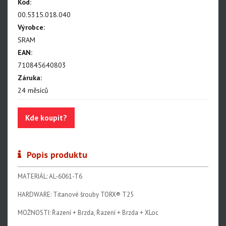
NX Eagle
Kód:
00.5315.018.040
SX Eagle
Výrobce:
X01DH
SRAM
EAN:
GX
710845640803
GX DH
Záruka:
24 měsíců
NX
X5
Kde koupit?
Hammerhead Karoo
Red XPLR AXS E1
Popis produktu
Red AXS E1
MATERIÁL: AL-6061-T6
Force AXS E1
HARDWARE: Titanové šrouby TORX® T25
Rival AXS E1
MOŽNOSTI: Řazení + Brzda, Řazení + Brzda + XLoc
Force XPLR AXS E1