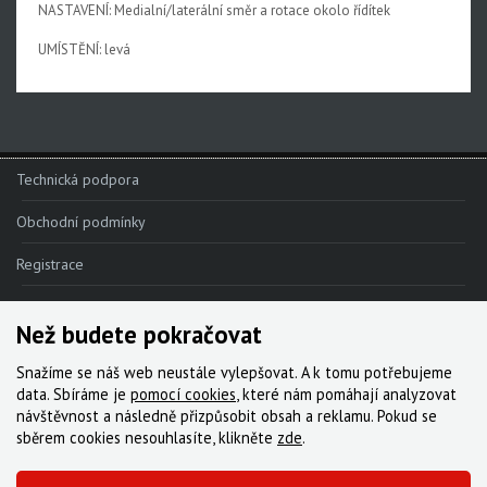
NASTAVENÍ: Medialní/laterální směr a rotace okolo řídítek
Rival XPLR AXS E1
UMÍSTĚNÍ: levá
Force eTap AXS Iridescent
Force eTap AXS
Rival eTap AXS
Technická podpora
Apex eTap AXS
Obchodní podmínky
XPLR AXS
Red eTap
Registrace
Red22/Red
Reklamace
Než budete pokračovat
Force 1
Kde nakoupit
Snažíme se náš web neustále vylepšovat. A k tomu potřebujeme
Force22/Force
Kontakt
data. Sbíráme je
pomocí cookies
, které nám pomáhají analyzovat
návštěvnost a následně přizpůsobit obsah a reklamu. Pokud se
Rival 1
Servis
sběrem cookies nesouhlasíte, klikněte
zde
.
Rival22/Rival
Ke stažení