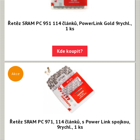
Rival XPLR AXS E1
Force eTap AXS Iridescent
Řetěz SRAM PC 951 114 článků, PowerLink Gold 9rychl.,
1 ks
Force eTap AXS
Rival eTap AXS
Kde koupit?
Apex eTap AXS
XPLR AXS
Akce
Red eTap
Red22/Red
Force 1
Force22/Force
Rival 1
Řetěz SRAM PC 971, 114 článků, s Power Link spojkou,
9rychl., 1 ks
Rival22/Rival