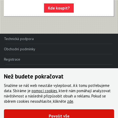
Apex 1
Kde koupit?
Apex
MOTIVE - NEW!!!
MAVEN - NEW!!!
Technická podpora
DB8
Obchodní podmínky
DB6
DB4
Registrace
Reklamace
Brzdové destičky
Než budete pokračovat
Kde nakoupit
Brzdové hadice
Snažíme se náš web neustále vylepšovat. A k tomu potřebujeme
Kontakt
data. Sbíráme je
pomocí cookies
, které nám pomáhají analyzovat
Kazety
návštěvnost a následně přizpůsobit obsah a reklamu. Pokud se
Servis
sběrem cookies nesouhlasíte, klikněte
zde
.
Kliky, převodníky
Ke stažení
Kotoučové brzdy
Povolit vše