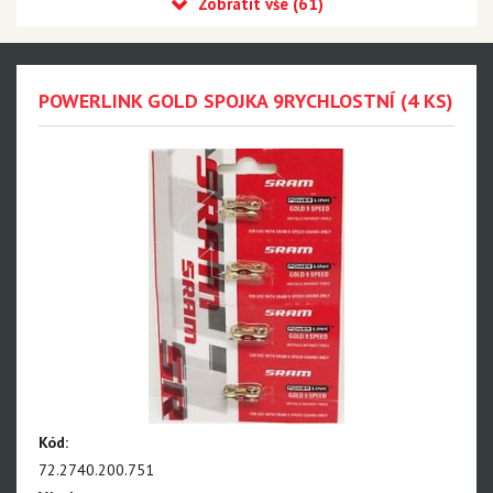
Eagle 90 Transmission
Eagle 70 Transmission
XX DH Transmission - NEW!!!
POWERLINK GOLD SPOJKA 9RYCHLOSTNÍ (4 KS)
Eagle S500 - NEW!!!
Eagle S200 - NEW!!!
Eagle S100 - NEW!!!
XX1 Eagle AXS
X01 Eagle AXS
GX Eagle AXS
XX1 Eagle
X01 Eagle
Kód:
GX Eagle
72.2740.200.751