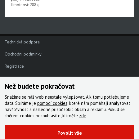
Apex 1
Hmotnost: 288 g
Apex
Přehazovačky
Přesmykače
Technická podpora
Řadící a brzd.páky
Brzdy
Obchodní podmínky
Řetězy
Registrace
Kliky
Reklamace
MOTIVE - NEW!!!
Než budete pokračovat
Kde nakoupit
MAVEN - NEW!!!
Snažíme se náš web neustále vylepšovat. A k tomu potřebujeme
Kontakt
data. Sbíráme je
DB8
pomocí cookies
, které nám pomáhají analyzovat
návštěvnost a následně přizpůsobit obsah a reklamu. Pokud se
DB6
Servis
sběrem cookies nesouhlasíte, klikněte
zde
.
DB4
Ke stažení
Povolit vše