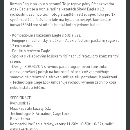
Rozsah Eagle na kolo s berany? To je teprve párty. Přehazovačka
Rival XPLR AXS E1
Apex Eagle tiše a rychle řadí na kazetách SRAM Eagle s 12
rychlostmi, zatímco technologie zajištění řetězu specifická pro 1x
Force eTap AXS Iridescent
systém udržuje řetěz tam, kde má být. Je to nejlepší kombinace
inovací SRAM pro silniční a horská kola v jednom balení.
Force eTap AXS
- Kompatibilní s kazetami Eagle s 50z a 52z.
Rival eTap AXS
- Funguje s mechanickými pákami Apex a řadícími páčkami Eagle se
12 rychlostmi.
Apex eTap AXS
- Použití s řetězem Eagle.
- Spojka s válečkovým ložiskem řídí napnutí řetězu pro konzistentní
XPLR AXS
řazení.
- Design X-HORIZON s rovnou paralelogramovou konstrukcí
Red eTap
omezuje veškerý pohyb na horizontální ose, což znemožňuje
samovolné přeřazení a zároveň snižuje sílu potřebnou k přeřazení.
Red22/Red
- Technologie Cage Lock umožňuje rychlou výměnu zadního kola
nebo instalaci řetězu.
Force 1
SPECIFIKACE
Force22/Force
Rychlosti: 12
Max. kapacita kazety: 52z
Rival 1
Technologie: X-Actuation, Cage Lock
Barva: černá
Rival22/Rival
Kompatibilita: Eagle řetězy, kazety: 11-50z, 10-50z, 10-52z, řadící
páky X-Actuation