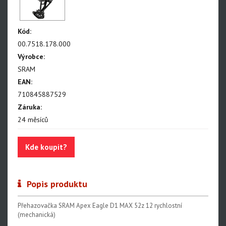
NX Eagle
SX Eagle
Kód:
X01DH
00.7518.178.000
GX
Výrobce:
SRAM
GX DH
EAN:
NX
710845887529
Záruka:
X5
24 měsíců
Hammerhead Karoo
Kde koupit?
Red XPLR AXS E1
Red AXS E1
Popis produktu
Force AXS E1
Rival AXS E1
Přehazovačka SRAM Apex Eagle D1 MAX 52z 12 rychlostní
(mechanická)
Force XPLR AXS E1