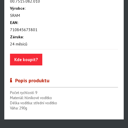
NX Eagle
00.7515.082.010
Výrobce:
SX Eagle
SRAM
X01DH
EAN:
710845673801
GX
Záruka:
GX DH
24 měsíců
NX
Kde koupit?
X5
Přehazovačky
Popis produktu
Řazení
Přesmykače
Počet rychlostí: 9
Kazety
Materiál: hliníkové vodítko
Délka vodítka: střední vodítko
Kliky
Váha: 290g
Hammerhead Karoo
Red XPLR AXS E1