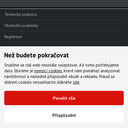
Red AXS E1
Technická podpora
Force AXS E1
Obchodní podmínky
Rival AXS E1
Registrace
Force XPLR AXS E1
Reklamace
Rival XPLR AXS E1
Než budete pokračovat
Kde nakoupit
Force eTap AXS Iridescent
Snažíme se náš web neustále vylepšovat. A k tomu potřebujeme
Kontakt
Force eTap AXS
data. Sbíráme je
pomocí cookies
, které nám pomáhají analyzovat
návštěvnost a následně přizpůsobit obsah a reklamu. Pokud se
Rival eTap AXS
Servis
sběrem cookies nesouhlasíte, klikněte
zde
.
Apex eTap AXS
Ke stažení
Povolit vše
XPLR AXS
© 2000-2026 Všechna práva vyhrazena,
Cyklo Žitný, s.r.o.
|
Zásady cookies
Red eTap
Vytvořila digitální agentura FEO
Přizpůsobit
Red22/Red