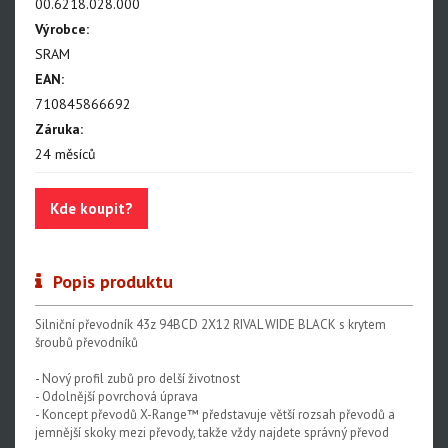
NX Eagle
00.6218.028.000
Výrobce:
SX Eagle
SRAM
X01DH
EAN:
710845866692
GX
Záruka:
GX DH
24 měsíců
NX
Kde koupit?
X5
Hammerhead Karoo
Popis produktu
Red XPLR AXS E1
Silniční převodník 43z 94BCD 2X12 RIVAL WIDE BLACK s krytem
Red AXS E1
šroubů převodníků
Force AXS E1
- Nový profil zubů pro delší životnost
- Odolnější povrchová úprava
Rival AXS E1
- Koncept převodů X-Range™ představuje větší rozsah převodů a
jemnější skoky mezi převody, takže vždy najdete správný převod
Force XPLR AXS E1