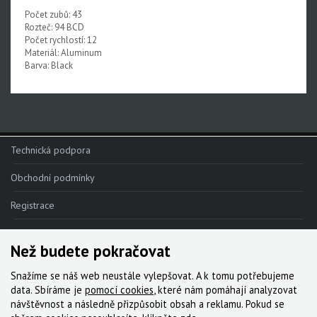
Počet zubů: 43
Rival XPLR AXS E1
Rozteč: 94 BCD
Počet rychlostí: 12
Force eTap AXS Iridescent
Materiál: Aluminum
Barva: Black
Force eTap AXS
Rival eTap AXS
Apex eTap AXS
XPLR AXS
Technická podpora
Red eTap
Obchodní podmínky
Red22/Red
Registrace
Force 1
Reklamace
Force22/Force
Než budete pokračovat
Kde nakoupit
Rival 1
Snažíme se náš web neustále vylepšovat. A k tomu potřebujeme
Kontakt
data. Sbíráme je
pomocí cookies
, které nám pomáhají analyzovat
Rival22/Rival
návštěvnost a následně přizpůsobit obsah a reklamu. Pokud se
Servis