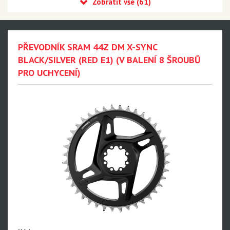
Eagle 90 Transmission
Eagle 70 Transmission
XX DH Transmission - NEW!!!
PŘEVODNÍK SRAM 44Z DM X-SYNC
Eagle S500 - NEW!!!
BLACK/SILVER (RED E1) (V BALENÍ 8 ŠROUBŮ
PRO UCHYCENÍ)
Eagle S200 - NEW!!!
Eagle S100 - NEW!!!
XX1 Eagle AXS
X01 Eagle AXS
GX Eagle AXS
XX1 Eagle
X01 Eagle
GX Eagle