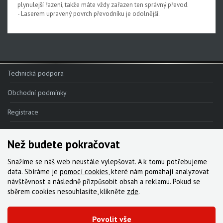
plynulejší řazení, takže máte vždy zařazen ten správný převod.
Rival XPLR AXS E1
- Laserem upravený povrch převodníku je odolnější.
Force eTap AXS Iridescent
Force eTap AXS
Rival eTap AXS
Technická podpora
Apex eTap AXS
Obchodní podmínky
XPLR AXS
Registrace
Red eTap
Reklamace
Red22/Red
Než budete pokračovat
Kde nakoupit
Force 1
Snažíme se náš web neustále vylepšovat. A k tomu potřebujeme
Kontakt
data. Sbíráme je
pomocí cookies
, které nám pomáhají analyzovat
Force22/Force
návštěvnost a následně přizpůsobit obsah a reklamu. Pokud se
Servis
sběrem cookies nesouhlasíte, klikněte
Rival 1
zde
.
Ke stažení
Rival22/Rival
Povolit vše