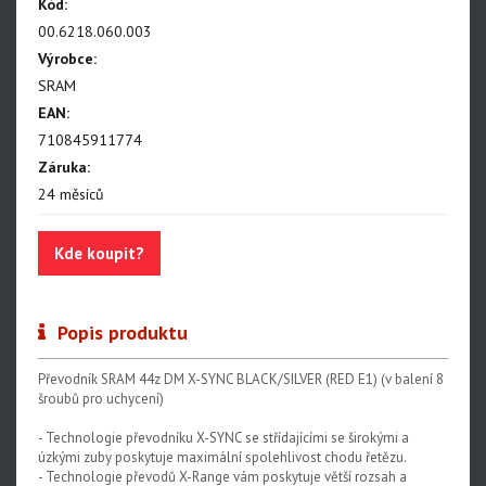
NX Eagle
Kód:
00.6218.060.003
SX Eagle
Výrobce:
X01DH
SRAM
EAN:
GX
710845911774
GX DH
Záruka:
24 měsíců
NX
X5
Kde koupit?
Hammerhead Karoo
Red XPLR AXS E1
Popis produktu
Red AXS E1
Převodník SRAM 44z DM X-SYNC BLACK/SILVER (RED E1) (v balení 8
Force AXS E1
šroubů pro uchycení)
Rival AXS E1
- Technologie převodníku X-SYNC se střídajícími se širokými a
úzkými zuby poskytuje maximální spolehlivost chodu řetězu.
Force XPLR AXS E1
- Technologie převodů X-Range vám poskytuje větší rozsah a