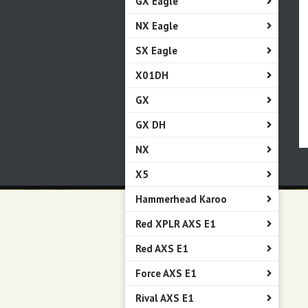
GX Eagle
NX Eagle
SX Eagle
X01DH
GX
GX DH
NX
X5
Hammerhead Karoo
Red XPLR AXS E1
Red AXS E1
Force AXS E1
Rival AXS E1