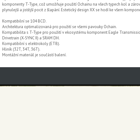
komponenty T-Type, což umožňuje použití Ochainu na všech typech kol a zárove
plynulejší a jistější pocit z šlapání. Estetický design XX se hodí ke všem komp
Kompatibilní se 104 BCD.
Architektura optimalizovaná pro použití se všemi pavouky Ochain.
Kompatibilita s T-Type pro použití v ekosystému komponent Eagle Transmissio
Drivetrain (X-SYNC II) a SRAM DH.
Kompatibilní s elektrokoly (ETB).
Hliník (32T, 34T, 36T).
Montážní materiál je součástí balení.