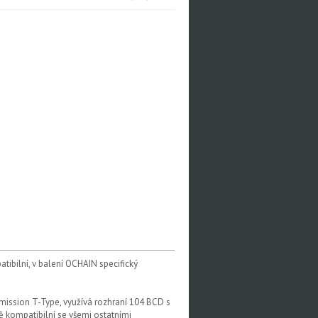
ilní, v balení OCHAIN specifický
mission T-Type, využívá rozhraní 104 BCD s
ě kompatibilní se všemi ostatními