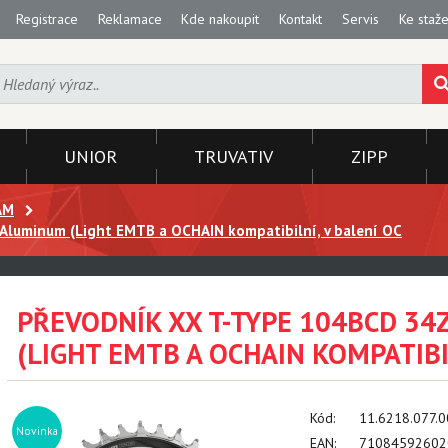
Registrace
Reklamace
Kde nakoupit
Kontakt
Servis
Ke staže
UNIOR
TRUVATIV
ZIPP
AM
Aluminum (Light EMTB a OCHAIN kompatibilní, v balení OC
PŘEVODNÍK XX T-TYPE 104BCD 34
(LIGHT EMTB A OCHAIN KOMPATIBIL
Kód:
11.6218.077.
Novinka
EAN:
71084592602