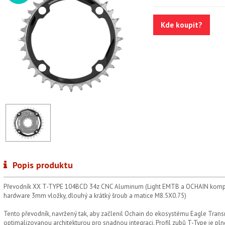
Kde koupit?
Popis produktu
Převodník XX T-TYPE 104BCD 34z CNC Aluminum (Light EMTB a OCHAIN kompatib
hardware 3mm vložky, dlouhý a krátký šroub a matice M8.5X0.75)
Tento převodník, navržený tak, aby začlenil Ochain do ekosystému Eagle Trans
optimalizovanou architekturou pro snadnou integraci. Profil zubů T-Type je pln