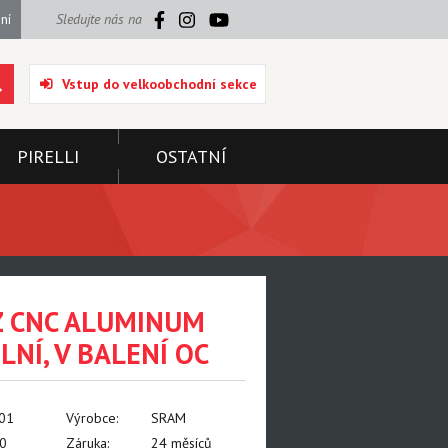
ní
Sledujte nás na
Vstup do velkoobchodní sekce
PIRELLI
OSTATNÍ
Z CNC ALUMINUM
NÍ, V BALENÍ OC
001
Výrobce:
SRAM
0
Záruka:
24 měsíců