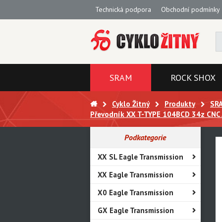
Technická podpora
Obchodní podmínky
SRAM
ROCK SHOX
Cyklo Žitný
Produkty
SR
Převodník XX T-TYPE 104BCD 34z CNC 
Podkategorie
XX SL Eagle Transmission
XX Eagle Transmission
X0 Eagle Transmission
GX Eagle Transmission