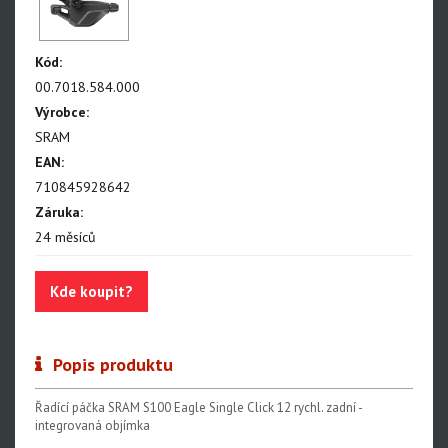
NX Eagle
SX Eagle
Kód:
X01DH
00.7018.584.000
GX
Výrobce:
SRAM
GX DH
EAN:
NX
710845928642
Záruka:
X5
24 měsíců
Hammerhead Karoo
Kde koupit?
Red XPLR AXS E1
Red AXS E1
Popis produktu
Force AXS E1
Rival AXS E1
Řadící páčka SRAM S100 Eagle Single Click 12 rychl. zadní -
integrovaná objímka
Force XPLR AXS E1