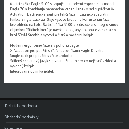
Řadicí páčka Eagle S100 si vypůjčuje moderní ergonomii z modelu
Rival XPLR AXS E1
Eagle 70 a kombinuje nenápadné vedení lanek s řadicí páčkou X-
Actuation. Delší páčka zajišťuje lehčí řazení, zatímco speciální
Force eTap AXS Iridescent
funkce Single Click zajišťuje vysoce kvalitní a konzistentní řazení
bez ohledu na kolo. Řadicí páčka S100 je k dispozici s integrovanou
Force eTap AXS
objímkou ??řídítek, která je navržena tak, aby dokonale zapadla do
brzd SRAM Stealth a vytvořila čistý a moderní kokpit.
Rival eTap AXS
Moderní ergonomie řazení v pohonu Eagle
Apex eTap AXS
X-Actuation pro použití s ??přehazovačkami Eagle Drivetrain
Single click pro použití s ??elektrokolem
XPLR AXS
Sdílený designový jazyk s brzdami Stealth pro co nejčistší vzhled a
výkonný kokpit
Red eTap
Integrovaná objímka řídítek
Red22/Red
Force 1
Force22/Force
Technická podpora
Rival 1
Obchodní podmínky
Rival22/Rival
Registrace