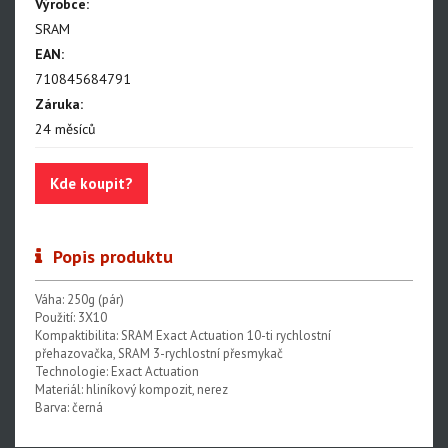
NX Eagle
Výrobce:
SRAM
SX Eagle
EAN:
X01DH
710845684791
Záruka:
GX
24 měsíců
GX DH
Kde koupit?
NX
X5
Přehazovačky
Popis produktu
Řazení
Váha: 250g (pár)
Přesmykače
Použití: 3X10
Kompaktibilita: SRAM Exact Actuation 10-ti rychlostní
Kazety
přehazovačka, SRAM 3-rychlostní přesmykač
Technologie: Exact Actuation
Kliky
Materiál: hliníkový kompozit, nerez
Hammerhead Karoo
Barva: černá
Red XPLR AXS E1