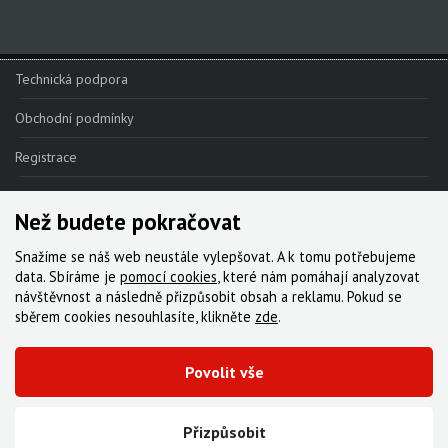
Red AXS E1
Force AXS E1
Technická podpora
Rival AXS E1
Obchodní podmínky
Force XPLR AXS E1
Registrace
Rival XPLR AXS E1
Reklamace
Force eTap AXS Iridescent
Než budete pokračovat
Kde nakoupit
Force eTap AXS
Snažíme se náš web neustále vylepšovat. A k tomu potřebujeme
Kontakt
data. Sbíráme je
pomocí cookies
, které nám pomáhají analyzovat
Rival eTap AXS
návštěvnost a následně přizpůsobit obsah a reklamu. Pokud se
Servis
sběrem cookies nesouhlasíte, klikněte
zde
.
Apex eTap AXS
Ke stažení
XPLR AXS
Povolit vše
Red eTap
© 2000-2026 Všechna práva vyhrazena,
Cyklo Žitný, s.r.o.
|
Zásady cookies
Vytvořila digitální agentura FEO
Red22/Red
Přizpůsobit