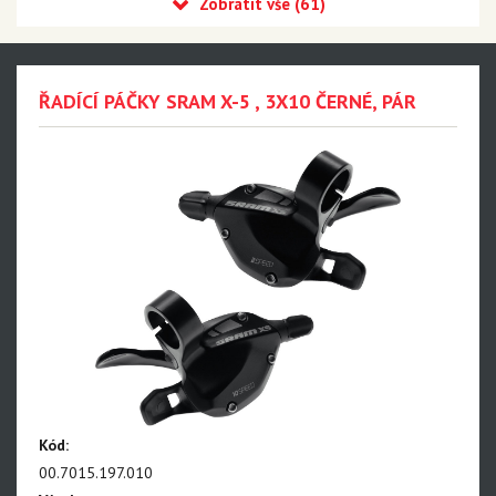
Eagle 90 Transmission
Eagle 70 Transmission
XX DH Transmission - NEW!!!
ŘADÍCÍ PÁČKY SRAM X-5 , 3X10 ČERNÉ, PÁR
Eagle S500 - NEW!!!
Eagle S200 - NEW!!!
Eagle S100 - NEW!!!
XX1 Eagle AXS
X01 Eagle AXS
GX Eagle AXS
XX1 Eagle
X01 Eagle
Kód:
GX Eagle
00.7015.197.010