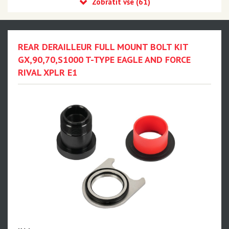
Eagle 90 Transmission
Eagle 70 Transmission
XX DH Transmission - NEW!!!
REAR DERAILLEUR FULL MOUNT BOLT KIT
Eagle S500 - NEW!!!
GX,90,70,S1000 T-TYPE EAGLE AND FORCE
RIVAL XPLR E1
Eagle S200 - NEW!!!
Eagle S100 - NEW!!!
XX1 Eagle AXS
X01 Eagle AXS
GX Eagle AXS
XX1 Eagle
X01 Eagle
GX Eagle