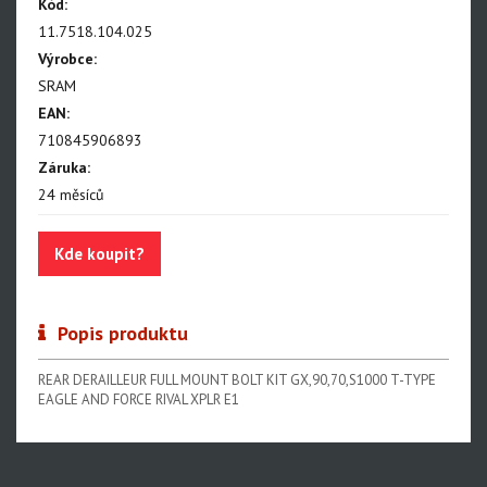
NX Eagle
Kód:
11.7518.104.025
SX Eagle
Výrobce:
X01DH
SRAM
EAN:
GX
710845906893
GX DH
Záruka:
24 měsíců
NX
X5
Kde koupit?
Hammerhead Karoo
Red XPLR AXS E1
Popis produktu
Red AXS E1
REAR DERAILLEUR FULL MOUNT BOLT KIT GX,90,70,S1000 T-TYPE
Force AXS E1
EAGLE AND FORCE RIVAL XPLR E1
Rival AXS E1
Force XPLR AXS E1