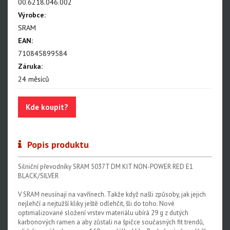
NX Eagle
00.6218.046.002
Výrobce:
SX Eagle
SRAM
X01DH
EAN:
710845899584
GX
Záruka:
GX DH
24 měsíců
NX
Kde koupit?
X5
Hammerhead Karoo
Popis produktu
Red XPLR AXS E1
Silniční převodníky SRAM 5037T DM KIT NON-POWER RED E1
Red AXS E1
BLACK/SILVER
Force AXS E1
V SRAM neusínají na vavřínech. Takže když našli způsoby, jak jejich
nejlehčí a nejtužší kliky ještě odlehčit, šli do toho. Nové
Rival AXS E1
optimalizované složení vrstev materiálu ubírá 29 g z dutých
karbonových ramen a aby zůstali na špičce současných fit trendů,
Force XPLR AXS E1