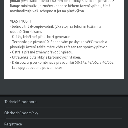
přidali první karbonovou 160 mm délku kliky. Rozložení převodů X-
Range minimalizuje změny kadence během řazení vpředu, čímž
Rival XPLR AXS E1
maximalizuje vaši schopnost jet na plný výkon.
Force eTap AXS Iridescent
VLASTNOSTI
- Jednodílný dvoupřevodník (2x) stojí za lehčími, tužšími a
Force eTap AXS
odolnějšími klikami.
- O 29 g lehčí než předchozí generace.
Rival eTap AXS
- Technologie převodů X-Range vám poskytuje větší rozsah a
plynulejší řazení, takže máte vždy zařazen ten správný převod.
Apex eTap AXS
- Ostré a přesné změny převodů vpředu.
- Ultralehké duté kliky z karbonových vláken.
XPLR AXS
- K dispozici jsou kombinace převodníků 50/37z, 48/35z a 46/33z.
- Lze upgradovat na powermeter.
Red eTap
Red22/Red
Force 1
Force22/Force
Technická podpora
Rival 1
Obchodní podmínky
Rival22/Rival
Registrace